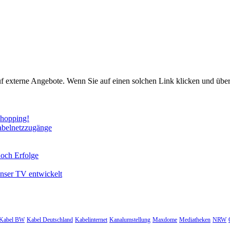
uf externe Angebote. Wenn Sie auf einen solchen Link klicken und über
Shopping!
abelnetzzugänge
noch Erfolge
unser TV entwickelt
Kabel BW
Kabel Deutschland
Kabelinternet
Kanalumstellung
Maxdome
Mediatheken
NRW