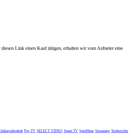
 diesen Link einen Kauf tätigen, erhalten wir vom Anbieter eine
Onlinevideothek
Pay TV
SELECT VIDEO
Smart TV
Spielfilme
Streaming
Testberichte