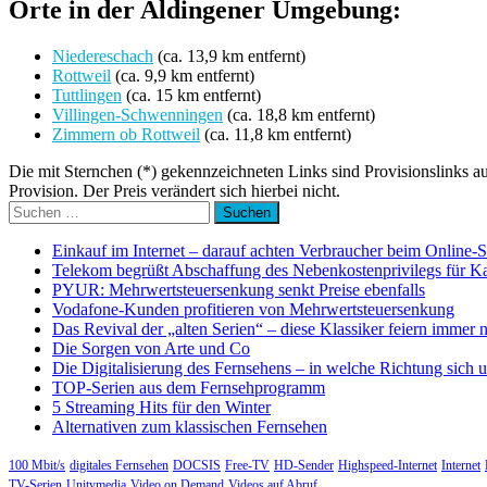
Orte in der Aldingener Umgebung:
Niedereschach
(ca. 13,9 km entfernt)
Rottweil
(ca. 9,9 km entfernt)
Tuttlingen
(ca. 15 km entfernt)
Villingen-Schwenningen
(ca. 18,8 km entfernt)
Zimmern ob Rottweil
(ca. 11,8 km entfernt)
Die mit Sternchen (*) gekennzeichneten Links sind Provisionslinks a
Provision. Der Preis verändert sich hierbei nicht.
Suchen
nach:
Einkauf im Internet – darauf achten Verbraucher beim Online-
Telekom begrüßt Abschaffung des Nebenkostenprivilegs für K
PYUR: Mehrwertsteuersenkung senkt Preise ebenfalls
Vodafone-Kunden profitieren von Mehrwertsteuersenkung
Das Revival der „alten Serien“ – diese Klassiker feiern immer 
Die Sorgen von Arte und Co
Die Digitalisierung des Fernsehens – in welche Richtung sich 
TOP-Serien aus dem Fernsehprogramm
5 Streaming Hits für den Winter
Alternativen zum klassischen Fernsehen
100 Mbit/s
digitales Fernsehen
DOCSIS
Free-TV
HD-Sender
Highspeed-Internet
Internet
TV-Serien
Unitymedia
Video on Demand
Videos auf Abruf