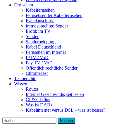
Fernsehen
Kabelfernsehen
Fernsehsender Kabelfernsehen
Kabelanschluss
fremdsprachige Sender
Erotik im TV
Sender
Senderbelegung
Kabel Deutschland
Fernsehen im Internet
IPTV / VoD
Pay TV / VoD
Öffentlich rechtliche Sender
Chromecast
Testberichte
Wissen
Router
Internet Geschwindigkeit testen
CI & CI Plus
Was ist DAB+
Kabelinternet versus DSL – was ist besser?
Suchen
nach: