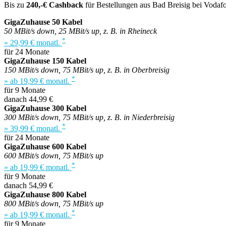
Bis zu
240,-€ Cashback
für Bestellungen aus Bad Breisig bei Vodaf
GigaZuhause 50 Kabel
50 MBit/s down, 25 MBit/s up, z. B. in Rheineck
*
» 29,99 € monatl.
für 24 Monate
GigaZuhause 150 Kabel
150 MBit/s down, 75 MBit/s up, z. B. in Oberbreisig
*
» ab 19,99 € monatl.
für 9 Monate
danach 44,99 €
GigaZuhause 300 Kabel
300 MBit/s down, 75 MBit/s up, z. B. in Niederbreisig
*
» 39,99 € monatl.
für 24 Monate
GigaZuhause 600 Kabel
600 MBit/s down, 75 MBit/s up
*
» ab 19,99 € monatl.
für 9 Monate
danach 54,99 €
GigaZuhause 800 Kabel
800 MBit/s down, 75 MBit/s up
*
» ab 19,99 € monatl.
für 9 Monate