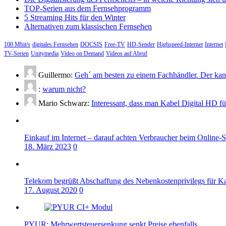
TOP-Serien aus dem Fernsehprogramm
5 Streaming Hits für den Winter
Alternativen zum klassischen Fernsehen
100 Mbit/s
digitales Fernsehen
DOCSIS
Free-TV
HD-Sender
Highspeed-Internet
Internet
TV-Serien
Unitymedia
Video on Demand
Videos auf Abruf
Guillermo:
Geh´ am besten zu einem Fachhändler. Der kann
:
warum nicht?
Mario Schwarz:
Interessant, dass man Kabel Digital HD f
Einkauf im Internet – darauf achten Verbraucher beim Online-
18. März 2023
0
Telekom begrüßt Abschaffung des Nebenkostenprivilegs für K
17. August 2020
0
PYUR: Mehrwertsteuersenkung senkt Preise ebenfalls