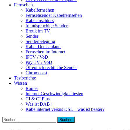
Fernsehen
Kabelfernsehen
Fernsehsender Kabelfernsehen
Kabelanschluss
fremdsprachige Sender
Erotik im TV
Sender
Senderbelegung
Kabel Deutschland
Fernsehen im Internet
IPTV / VoD
Pay TV / VoD
Öffentlich rechtliche Sender
Chromecast
Testberichte
Wissen
Router
Internet Geschwindigkeit testen
CI & CI Plus
Was ist DAB+
Kabelinternet versus DSL – was ist besser?
Suchen
nach: