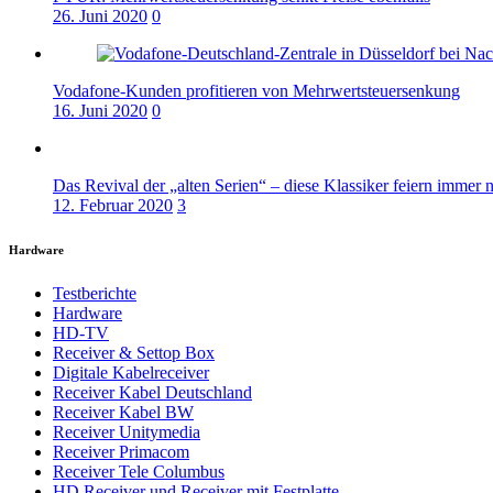
26. Juni 2020
0
Vodafone-Kunden profitieren von Mehrwertsteuersenkung
16. Juni 2020
0
Das Revival der „alten Serien“ – diese Klassiker feiern immer 
12. Februar 2020
3
Hardware
Testberichte
Hardware
HD-TV
Receiver & Settop Box
Digitale Kabelreceiver
Receiver Kabel Deutschland
Receiver Kabel BW
Receiver Unitymedia
Receiver Primacom
Receiver Tele Columbus
HD Receiver und Receiver mit Festplatte