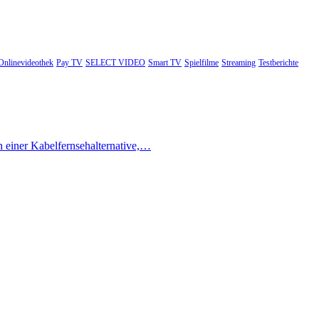
Onlinevideothek
Pay TV
SELECT VIDEO
Smart TV
Spielfilme
Streaming
Testberichte
h einer Kabelfernsehalternative,…