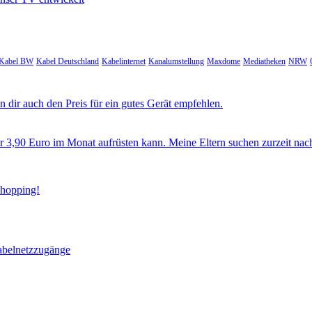
Kabel BW
Kabel Deutschland
Kabelinternet
Kanalumstellung
Maxdome
Mediatheken
NRW
 dir auch den Preis für ein gutes Gerät empfehlen.
ür 3,90 Euro im Monat aufrüsten kann. Meine Eltern suchen zurzeit nac
Shopping!
abelnetzzugänge