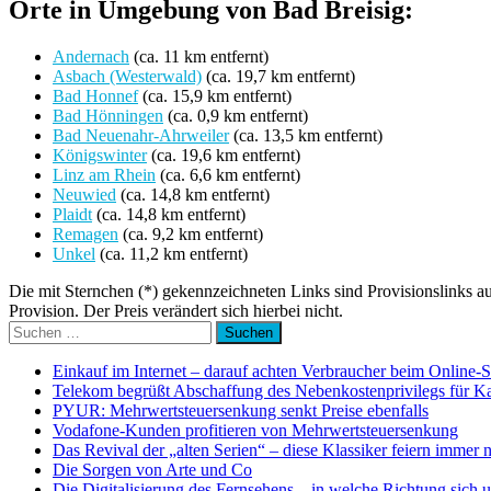
Orte in Umgebung von Bad Breisig:
Andernach
(ca. 11 km entfernt)
Asbach (Westerwald)
(ca. 19,7 km entfernt)
Bad Honnef
(ca. 15,9 km entfernt)
Bad Hönningen
(ca. 0,9 km entfernt)
Bad Neuenahr-Ahrweiler
(ca. 13,5 km entfernt)
Königswinter
(ca. 19,6 km entfernt)
Linz am Rhein
(ca. 6,6 km entfernt)
Neuwied
(ca. 14,8 km entfernt)
Plaidt
(ca. 14,8 km entfernt)
Remagen
(ca. 9,2 km entfernt)
Unkel
(ca. 11,2 km entfernt)
Die mit Sternchen (*) gekennzeichneten Links sind Provisionslinks a
Provision. Der Preis verändert sich hierbei nicht.
Suchen
nach:
Einkauf im Internet – darauf achten Verbraucher beim Online-
Telekom begrüßt Abschaffung des Nebenkostenprivilegs für K
PYUR: Mehrwertsteuersenkung senkt Preise ebenfalls
Vodafone-Kunden profitieren von Mehrwertsteuersenkung
Das Revival der „alten Serien“ – diese Klassiker feiern immer 
Die Sorgen von Arte und Co
Die Digitalisierung des Fernsehens – in welche Richtung sich 