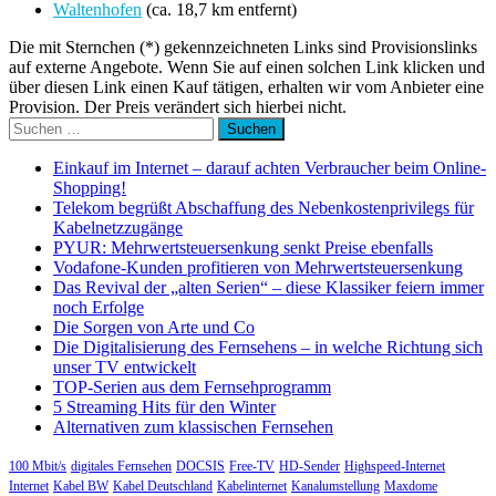
Waltenhofen
(ca. 18,7 km entfernt)
Die mit Sternchen (*) gekennzeichneten Links sind Provisionslinks
auf externe Angebote. Wenn Sie auf einen solchen Link klicken und
über diesen Link einen Kauf tätigen, erhalten wir vom Anbieter eine
Provision. Der Preis verändert sich hierbei nicht.
Suchen
nach:
Einkauf im Internet – darauf achten Verbraucher beim Online-
Shopping!
Telekom begrüßt Abschaffung des Nebenkostenprivilegs für
Kabelnetzzugänge
PYUR: Mehrwertsteuersenkung senkt Preise ebenfalls
Vodafone-Kunden profitieren von Mehrwertsteuersenkung
Das Revival der „alten Serien“ – diese Klassiker feiern immer
noch Erfolge
Die Sorgen von Arte und Co
Die Digitalisierung des Fernsehens – in welche Richtung sich
unser TV entwickelt
TOP-Serien aus dem Fernsehprogramm
5 Streaming Hits für den Winter
Alternativen zum klassischen Fernsehen
100 Mbit/s
digitales Fernsehen
DOCSIS
Free-TV
HD-Sender
Highspeed-Internet
Internet
Kabel BW
Kabel Deutschland
Kabelinternet
Kanalumstellung
Maxdome