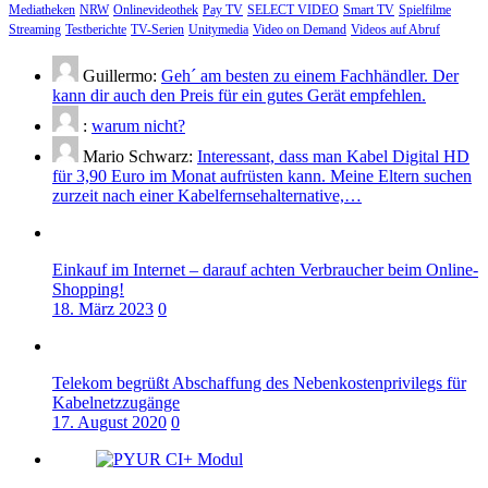
Mediatheken
NRW
Onlinevideothek
Pay TV
SELECT VIDEO
Smart TV
Spielfilme
Streaming
Testberichte
TV-Serien
Unitymedia
Video on Demand
Videos auf Abruf
Guillermo:
Geh´ am besten zu einem Fachhändler. Der
kann dir auch den Preis für ein gutes Gerät empfehlen.
:
warum nicht?
Mario Schwarz:
Interessant, dass man Kabel Digital HD
für 3,90 Euro im Monat aufrüsten kann. Meine Eltern suchen
zurzeit nach einer Kabelfernsehalternative,…
Einkauf im Internet – darauf achten Verbraucher beim Online-
Shopping!
18. März 2023
0
Telekom begrüßt Abschaffung des Nebenkostenprivilegs für
Kabelnetzzugänge
17. August 2020
0