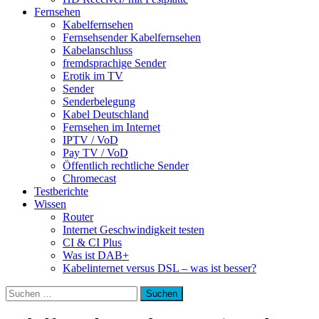
Fernsehen
Kabelfernsehen
Fernsehsender Kabelfernsehen
Kabelanschluss
fremdsprachige Sender
Erotik im TV
Sender
Senderbelegung
Kabel Deutschland
Fernsehen im Internet
IPTV / VoD
Pay TV / VoD
Öffentlich rechtliche Sender
Chromecast
Testberichte
Wissen
Router
Internet Geschwindigkeit testen
CI & CI Plus
Was ist DAB+
Kabelinternet versus DSL – was ist besser?
Suchen
nach: