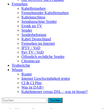
Fernsehen
Kabelfernsehen
Fernsehsender Kabelfernsehen
Kabelanschluss
fremdsprachige Sender
Erotik im TV
Sender
Senderbelegung
Kabel Deutschland
Fernsehen im Internet
IPTV / VoD
Pay TV / VoD
Öffentlich rechtliche Sender
Chromecast
Testberichte
Wissen
Router
Internet Geschwindigkeit testen
CI & CI Plus
Was ist DAB+
Kabelinternet versus DSL – was ist besser?
Suchen
nach: