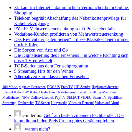
nach:
Einkauf im Internet – darauf achten Verbraucher beim Online-
Shopping!
Telekom begrüßt Abschaffung des Nebenkostenprivilegs für
Kabelnetzzugänge
PYUR: Mehrwertsteuersenkung senkt Preise ebenfalls
Vodafone-Kunden profitieren von Mehrwertsteuersenkung
Das Revival der „alten Serien“ – diese Klassiker feiern immer
noch Erfolge
Die Sorgen von Arte und Co
Die Digitalisierung des Fernsehens – in welche Richtung sich
unser TV entwickelt
TOP-Serien aus dem Fernsehprogramm
5 Streaming Hits für den Winter
Alternativen zum klassischen Fernsehen
100 Mbit/s
digitales Fernsehen
DOCSIS
Free-TV
HD-Sender
Highspeed-Internet
Internet
Kabel BW
Kabel Deutschland
Kabelinternet
Kanalumstellung
Maxdome
Mediatheken
NRW
Onlinevideothek
Pay TV
SELECT VIDEO
Smart TV
Spielfilme
Streaming
Testberichte
TV-Serien
Unitymedia
Video on Demand
Videos auf Abruf
Guillermo:
Geh´ am besten zu einem Fachhändler. Der
kann dir auch den Preis für ein gutes Gerät empfehlen.
:
warum nicht?