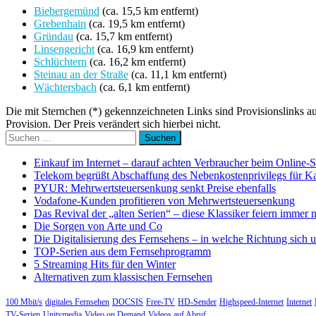
Biebergemünd
(ca. 15,5 km entfernt)
Grebenhain
(ca. 19,5 km entfernt)
Gründau
(ca. 15,7 km entfernt)
Linsengericht
(ca. 16,9 km entfernt)
Schlüchtern
(ca. 16,2 km entfernt)
Steinau an der Straße
(ca. 11,1 km entfernt)
Wächtersbach
(ca. 6,1 km entfernt)
Die mit Sternchen (*) gekennzeichneten Links sind Provisionslinks a
Provision. Der Preis verändert sich hierbei nicht.
Suchen
nach:
Einkauf im Internet – darauf achten Verbraucher beim Online-
Telekom begrüßt Abschaffung des Nebenkostenprivilegs für K
PYUR: Mehrwertsteuersenkung senkt Preise ebenfalls
Vodafone-Kunden profitieren von Mehrwertsteuersenkung
Das Revival der „alten Serien“ – diese Klassiker feiern immer 
Die Sorgen von Arte und Co
Die Digitalisierung des Fernsehens – in welche Richtung sich 
TOP-Serien aus dem Fernsehprogramm
5 Streaming Hits für den Winter
Alternativen zum klassischen Fernsehen
100 Mbit/s
digitales Fernsehen
DOCSIS
Free-TV
HD-Sender
Highspeed-Internet
Internet
TV-Serien
Unitymedia
Video on Demand
Videos auf Abruf