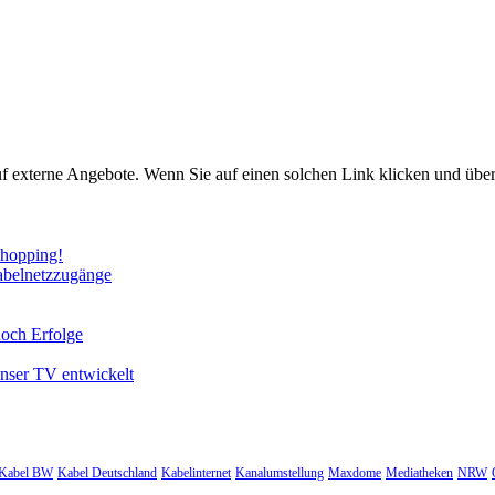
uf externe Angebote. Wenn Sie auf einen solchen Link klicken und über
Shopping!
abelnetzzugänge
noch Erfolge
unser TV entwickelt
Kabel BW
Kabel Deutschland
Kabelinternet
Kanalumstellung
Maxdome
Mediatheken
NRW