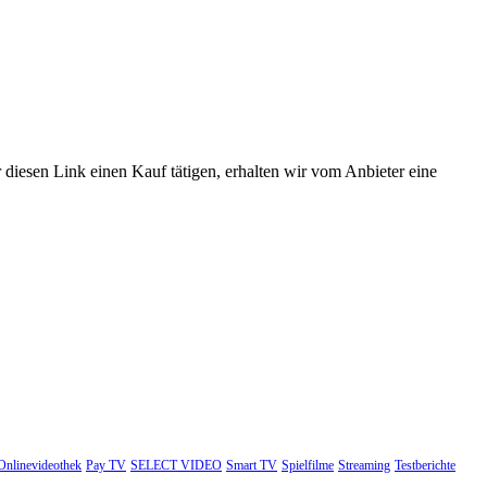
 diesen Link einen Kauf tätigen, erhalten wir vom Anbieter eine
Onlinevideothek
Pay TV
SELECT VIDEO
Smart TV
Spielfilme
Streaming
Testberichte