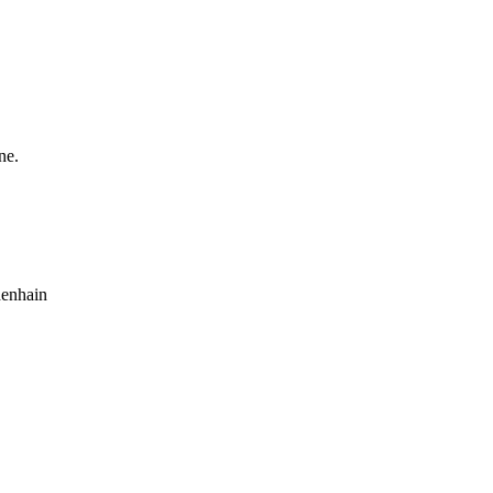
ne.
denhain