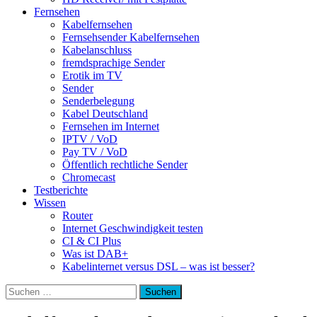
Fernsehen
Kabelfernsehen
Fernsehsender Kabelfernsehen
Kabelanschluss
fremdsprachige Sender
Erotik im TV
Sender
Senderbelegung
Kabel Deutschland
Fernsehen im Internet
IPTV / VoD
Pay TV / VoD
Öffentlich rechtliche Sender
Chromecast
Testberichte
Wissen
Router
Internet Geschwindigkeit testen
CI & CI Plus
Was ist DAB+
Kabelinternet versus DSL – was ist besser?
Suchen
nach: