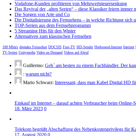
Vodafone-Kunden profitieren von Mehrwertsteuersenkung
Das Revival der „alten Serien“ – diese Klassiker feiern immer 
Die Sorgen von Arte und Co
Die Digitalisierung des Fernsehens – in welche Richtung sich 
TOP-Serien aus dem Fernsehprogramm
5 Streaming Hits für den Winter
Alternativen zum klassischen Fernsehen
100 Mbit/s
digitales Fernsehen
DOCSIS
Free-TV
HD-Sender
Highspeed-Internet
Internet
TV-Serien
Unitymedia
Video on Demand
Videos auf Abruf
Guillermo:
Geh´ am besten zu einem Fachhändler. Der kann
:
warum nicht?
Mario Schwarz:
Interessant, dass man Kabel Digital HD f
Einkauf im Internet – darauf achten Verbraucher beim Online-
18. März 2023
0
Telekom begrüßt Abschaffung des Nebenkostenprivilegs für K
17. August 2020
0