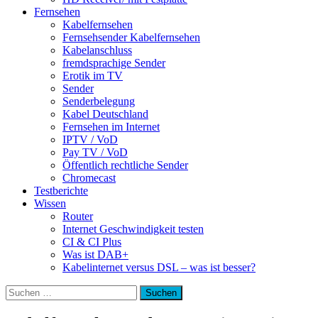
Fernsehen
Kabelfernsehen
Fernsehsender Kabelfernsehen
Kabelanschluss
fremdsprachige Sender
Erotik im TV
Sender
Senderbelegung
Kabel Deutschland
Fernsehen im Internet
IPTV / VoD
Pay TV / VoD
Öffentlich rechtliche Sender
Chromecast
Testberichte
Wissen
Router
Internet Geschwindigkeit testen
CI & CI Plus
Was ist DAB+
Kabelinternet versus DSL – was ist besser?
Suchen
nach: