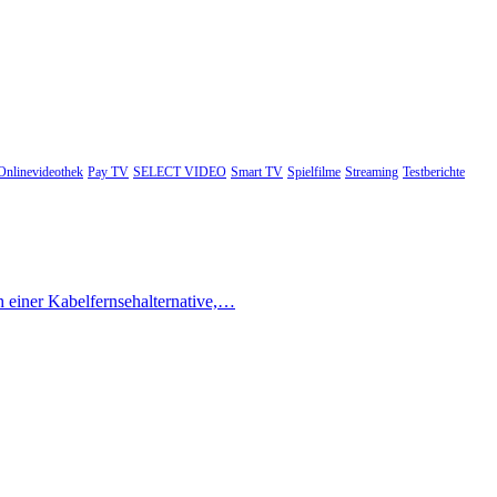
Onlinevideothek
Pay TV
SELECT VIDEO
Smart TV
Spielfilme
Streaming
Testberichte
h einer Kabelfernsehalternative,…