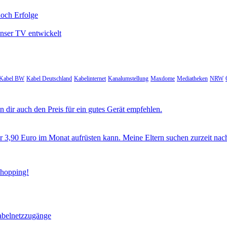
noch Erfolge
unser TV entwickelt
Kabel BW
Kabel Deutschland
Kabelinternet
Kanalumstellung
Maxdome
Mediatheken
NRW
 dir auch den Preis für ein gutes Gerät empfehlen.
ür 3,90 Euro im Monat aufrüsten kann. Meine Eltern suchen zurzeit nac
Shopping!
abelnetzzugänge