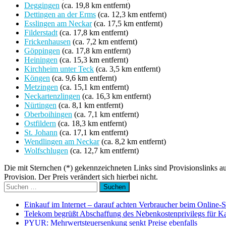
Deggingen
(ca. 19,8 km entfernt)
Dettingen an der Erms
(ca. 12,3 km entfernt)
Esslingen am Neckar
(ca. 17,5 km entfernt)
Filderstadt
(ca. 17,8 km entfernt)
Frickenhausen
(ca. 7,2 km entfernt)
Göppingen
(ca. 17,8 km entfernt)
Heiningen
(ca. 15,3 km entfernt)
Kirchheim unter Teck
(ca. 3,5 km entfernt)
Köngen
(ca. 9,6 km entfernt)
Metzingen
(ca. 15,1 km entfernt)
Neckartenzlingen
(ca. 16,3 km entfernt)
Nürtingen
(ca. 8,1 km entfernt)
Oberboihingen
(ca. 7,1 km entfernt)
Ostfildern
(ca. 18,3 km entfernt)
St. Johann
(ca. 17,1 km entfernt)
Wendlingen am Neckar
(ca. 8,2 km entfernt)
Wolfschlugen
(ca. 12,7 km entfernt)
Die mit Sternchen (*) gekennzeichneten Links sind Provisionslinks a
Provision. Der Preis verändert sich hierbei nicht.
Suchen
nach:
Einkauf im Internet – darauf achten Verbraucher beim Online-
Telekom begrüßt Abschaffung des Nebenkostenprivilegs für K
PYUR: Mehrwertsteuersenkung senkt Preise ebenfalls