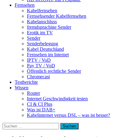
Fernsehen
Kabelfernsehen
Fernsehsender Kabelfernsehen
Kabelanschluss
fremdsprachige Sender
Erotik im TV
Sender
Senderbelegung
Kabel Deutschland
Fernsehen im Internet
IPTV / VoD
Pay TV / VoD
Öffentlich rechtliche Sender
Chromecast
Testberichte
Wissen
Router
Internet Geschwindigkeit testen
CI & CI Plus
Was ist DAB+
Kabelinternet versus DSL – was ist besser?
Suchen
nach: