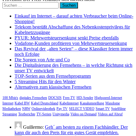
Suchen
nach:
Einkauf im Internet – darauf achten Verbraucher beim Online-
Shopping!
Telekom begrüßt Abschaffung des Nebenkostenprivilegs für
Kabelnetzzugänge
PYUR: Mehrwertsteuersenkung senkt Preise ebenfalls
Vodafone-Kunden profitieren von Mehrwertsteuersenkung
Das Revival der „alten Serien“ – diese Klassiker feiern immer
noch Erfolge
Die Sorgen von Arte und Co
Die Digitalisierung des Fernsehens – in welche Richtung sich
unser TV entwickelt
TOP-Serien aus dem Fernsehprogramm
5 Streaming Hits für den Winter
Alternativen zum klassischen Fernsehen
100 Mbit/s
digitales Fernsehen
DOCSIS
Free-TV
HD-Sender
Highspeed-Internet
Internet
Kabel BW
Kabel Deutschland
Kabelinternet
Kanalumstellung
Maxdome
Mediatheken
NRW
Onlinevideothek
Pay TV
SELECT VIDEO
Smart TV
Spielfilme
Streaming
Testberichte
TV-Serien
Unitymedia
Video on Demand
Videos auf Abruf
Guillermo:
Geh´ am besten zu einem Fachhändler. Der
kann dir auch den Preis für ein gutes Gerät empfehlen.