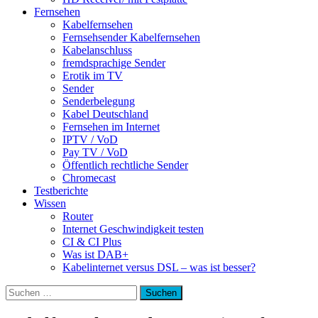
Fernsehen
Kabelfernsehen
Fernsehsender Kabelfernsehen
Kabelanschluss
fremdsprachige Sender
Erotik im TV
Sender
Senderbelegung
Kabel Deutschland
Fernsehen im Internet
IPTV / VoD
Pay TV / VoD
Öffentlich rechtliche Sender
Chromecast
Testberichte
Wissen
Router
Internet Geschwindigkeit testen
CI & CI Plus
Was ist DAB+
Kabelinternet versus DSL – was ist besser?
Suchen
nach: