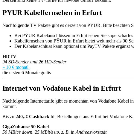
Derzeit sind keine TV-Tarife für newone GmbH bekannt.
PYUR Kabelfernsehen in Erfurt
Nachfolgende TV-Pakete gibt es derzeit von PYUR. Bitte beachten Sie
Bei PŸUR Kabelanschlüssen in Erfurt sehen Sie superscharfe
Kabelfernsehen von PŸUR in Erfurt bietet weit mehr als 90 Se
Der Kabelanschluss kann optional um PayTV-Pakete ergänzt
HDTV
94 SD-Sender und 26 HD-Sender
» 10 € monatl.
die ersten 6 Monate gratis
Internet von Vodafone Kabel in Erfurt
Nachfolgende Internettarife gibt es momentan von Vodafone Kabel in Er
kommt.
Bis zu
240,-€ Cashback
für Bestellungen aus Erfurt bei Vodafone Ka
GigaZuhause 50 Kabel
50 MBit/s down, 25 MBit/s up, z. B. in Andreasvorstadt