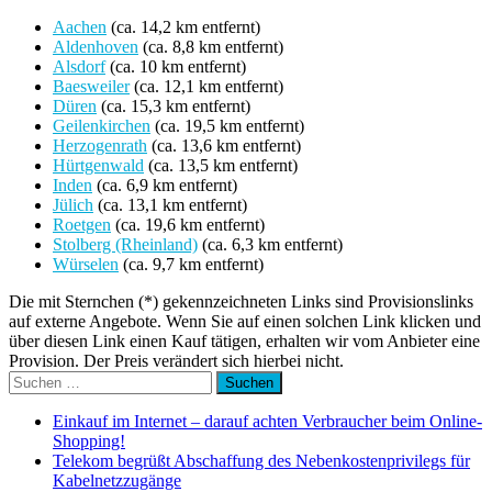
Aachen
(ca. 14,2 km entfernt)
Aldenhoven
(ca. 8,8 km entfernt)
Alsdorf
(ca. 10 km entfernt)
Baesweiler
(ca. 12,1 km entfernt)
Düren
(ca. 15,3 km entfernt)
Geilenkirchen
(ca. 19,5 km entfernt)
Herzogenrath
(ca. 13,6 km entfernt)
Hürtgenwald
(ca. 13,5 km entfernt)
Inden
(ca. 6,9 km entfernt)
Jülich
(ca. 13,1 km entfernt)
Roetgen
(ca. 19,6 km entfernt)
Stolberg (Rheinland)
(ca. 6,3 km entfernt)
Würselen
(ca. 9,7 km entfernt)
Die mit Sternchen (*) gekennzeichneten Links sind Provisionslinks
auf externe Angebote. Wenn Sie auf einen solchen Link klicken und
über diesen Link einen Kauf tätigen, erhalten wir vom Anbieter eine
Provision. Der Preis verändert sich hierbei nicht.
Suchen
nach:
Einkauf im Internet – darauf achten Verbraucher beim Online-
Shopping!
Telekom begrüßt Abschaffung des Nebenkostenprivilegs für
Kabelnetzzugänge