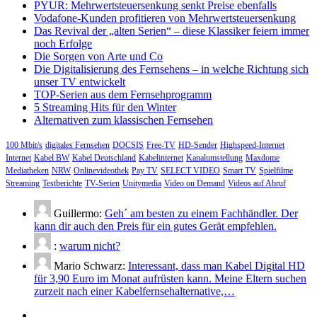
PYUR: Mehrwertsteuersenkung senkt Preise ebenfalls
Vodafone-Kunden profitieren von Mehrwertsteuersenkung
Das Revival der „alten Serien“ – diese Klassiker feiern immer
noch Erfolge
Die Sorgen von Arte und Co
Die Digitalisierung des Fernsehens – in welche Richtung sich
unser TV entwickelt
TOP-Serien aus dem Fernsehprogramm
5 Streaming Hits für den Winter
Alternativen zum klassischen Fernsehen
100 Mbit/s
digitales Fernsehen
DOCSIS
Free-TV
HD-Sender
Highspeed-Internet
Internet
Kabel BW
Kabel Deutschland
Kabelinternet
Kanalumstellung
Maxdome
Mediatheken
NRW
Onlinevideothek
Pay TV
SELECT VIDEO
Smart TV
Spielfilme
Streaming
Testberichte
TV-Serien
Unitymedia
Video on Demand
Videos auf Abruf
Guillermo:
Geh´ am besten zu einem Fachhändler. Der
kann dir auch den Preis für ein gutes Gerät empfehlen.
:
warum nicht?
Mario Schwarz:
Interessant, dass man Kabel Digital HD
für 3,90 Euro im Monat aufrüsten kann. Meine Eltern suchen
zurzeit nach einer Kabelfernsehalternative,…