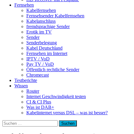
Fernsehen
Kabelfernsehen
Fernsehsender Kabelfernsehen
Kabelanschluss
fremdsprachige Sender
Erotik im TV
Sender
Senderbelegung
Kabel Deutschland
Fernsehen im Internet
IPTV / VoD
Pay TV / VoD
Öffentlich rechtliche Sender
Chromecast
Testberichte
Wissen
Router
Internet Geschwindigkeit testen
CI & CI Plus
Was ist DAB+
Kabelinternet versus DSL – was ist besser?
Suchen
nach: