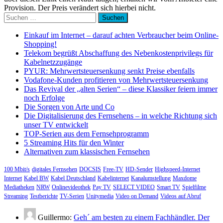
Provision. Der Preis verändert sich hierbei nicht.
Suchen
nach:
Einkauf im Internet – darauf achten Verbraucher beim Online-
Shopping!
Telekom begrüßt Abschaffung des Nebenkostenprivilegs für
Kabelnetzzugänge
PYUR: Mehrwertsteuersenkung senkt Preise ebenfalls
Vodafone-Kunden profitieren von Mehrwertsteuersenkung
Das Revival der „alten Serien“ – diese Klassiker feiern immer
noch Erfolge
Die Sorgen von Arte und Co
Die Digitalisierung des Fernsehens – in welche Richtung sich
unser TV entwickelt
TOP-Serien aus dem Fernsehprogramm
5 Streaming Hits für den Winter
Alternativen zum klassischen Fernsehen
100 Mbit/s
digitales Fernsehen
DOCSIS
Free-TV
HD-Sender
Highspeed-Internet
Internet
Kabel BW
Kabel Deutschland
Kabelinternet
Kanalumstellung
Maxdome
Mediatheken
NRW
Onlinevideothek
Pay TV
SELECT VIDEO
Smart TV
Spielfilme
Streaming
Testberichte
TV-Serien
Unitymedia
Video on Demand
Videos auf Abruf
Guillermo:
Geh´ am besten zu einem Fachhändler. Der