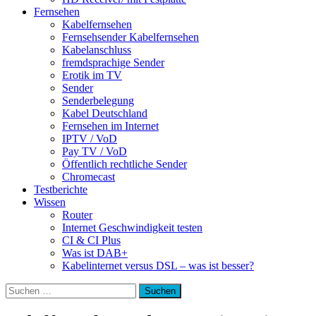
Fernsehen
Kabelfernsehen
Fernsehsender Kabelfernsehen
Kabelanschluss
fremdsprachige Sender
Erotik im TV
Sender
Senderbelegung
Kabel Deutschland
Fernsehen im Internet
IPTV / VoD
Pay TV / VoD
Öffentlich rechtliche Sender
Chromecast
Testberichte
Wissen
Router
Internet Geschwindigkeit testen
CI & CI Plus
Was ist DAB+
Kabelinternet versus DSL – was ist besser?
Suchen
nach: