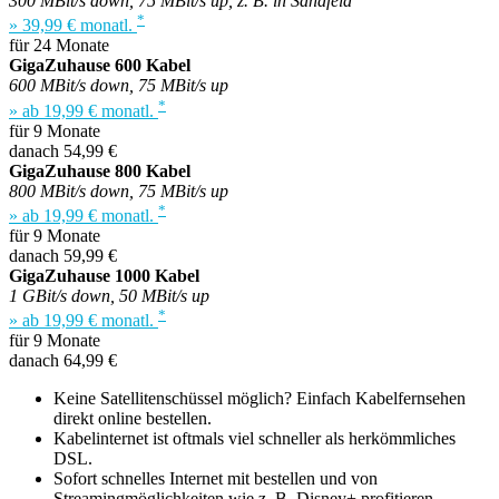
300 MBit/s down, 75 MBit/s up, z. B. in Sandfeld
*
» 39,99 € monatl.
für 24 Monate
GigaZuhause 600 Kabel
600 MBit/s down, 75 MBit/s up
*
» ab 19,99 € monatl.
für 9 Monate
danach 54,99 €
GigaZuhause 800 Kabel
800 MBit/s down, 75 MBit/s up
*
» ab 19,99 € monatl.
für 9 Monate
danach 59,99 €
GigaZuhause 1000 Kabel
1 GBit/s down, 50 MBit/s up
*
» ab 19,99 € monatl.
für 9 Monate
danach 64,99 €
Keine Satellitenschüssel möglich? Einfach Kabelfernsehen
direkt online bestellen.
Kabelinternet ist oftmals viel schneller als herkömmliches
DSL.
Sofort schnelles Internet mit bestellen und von
Streamingmöglichkeiten wie z. B. Disney+ profitieren.