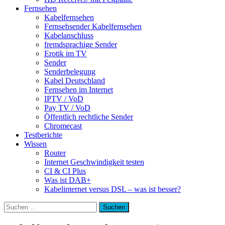
Fernsehen
Kabelfernsehen
Fernsehsender Kabelfernsehen
Kabelanschluss
fremdsprachige Sender
Erotik im TV
Sender
Senderbelegung
Kabel Deutschland
Fernsehen im Internet
IPTV / VoD
Pay TV / VoD
Öffentlich rechtliche Sender
Chromecast
Testberichte
Wissen
Router
Internet Geschwindigkeit testen
CI & CI Plus
Was ist DAB+
Kabelinternet versus DSL – was ist besser?
Suchen
nach: