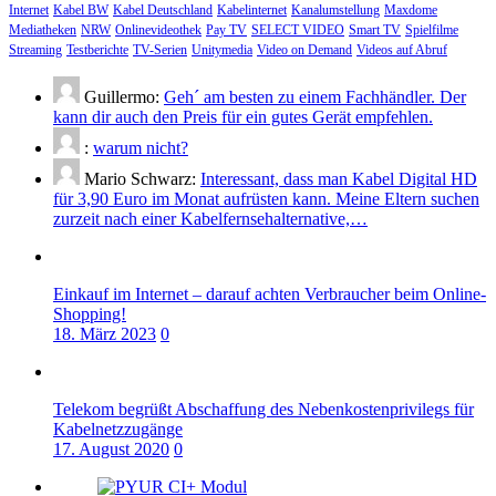
Internet
Kabel BW
Kabel Deutschland
Kabelinternet
Kanalumstellung
Maxdome
Mediatheken
NRW
Onlinevideothek
Pay TV
SELECT VIDEO
Smart TV
Spielfilme
Streaming
Testberichte
TV-Serien
Unitymedia
Video on Demand
Videos auf Abruf
Guillermo:
Geh´ am besten zu einem Fachhändler. Der
kann dir auch den Preis für ein gutes Gerät empfehlen.
:
warum nicht?
Mario Schwarz:
Interessant, dass man Kabel Digital HD
für 3,90 Euro im Monat aufrüsten kann. Meine Eltern suchen
zurzeit nach einer Kabelfernsehalternative,…
Einkauf im Internet – darauf achten Verbraucher beim Online-
Shopping!
18. März 2023
0
Telekom begrüßt Abschaffung des Nebenkostenprivilegs für
Kabelnetzzugänge
17. August 2020
0