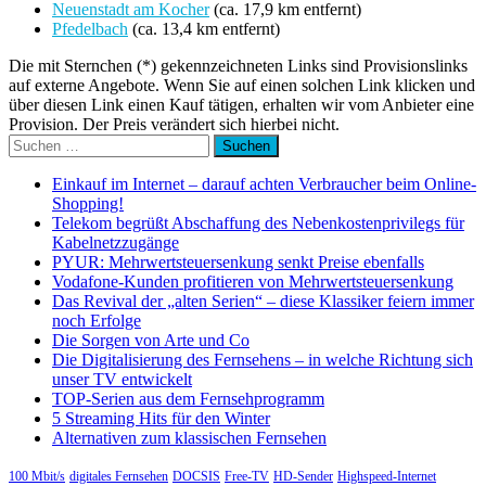
Neuenstadt am Kocher
(ca. 17,9 km entfernt)
Pfedelbach
(ca. 13,4 km entfernt)
Die mit Sternchen (*) gekennzeichneten Links sind Provisionslinks
auf externe Angebote. Wenn Sie auf einen solchen Link klicken und
über diesen Link einen Kauf tätigen, erhalten wir vom Anbieter eine
Provision. Der Preis verändert sich hierbei nicht.
Suchen
nach:
Einkauf im Internet – darauf achten Verbraucher beim Online-
Shopping!
Telekom begrüßt Abschaffung des Nebenkostenprivilegs für
Kabelnetzzugänge
PYUR: Mehrwertsteuersenkung senkt Preise ebenfalls
Vodafone-Kunden profitieren von Mehrwertsteuersenkung
Das Revival der „alten Serien“ – diese Klassiker feiern immer
noch Erfolge
Die Sorgen von Arte und Co
Die Digitalisierung des Fernsehens – in welche Richtung sich
unser TV entwickelt
TOP-Serien aus dem Fernsehprogramm
5 Streaming Hits für den Winter
Alternativen zum klassischen Fernsehen
100 Mbit/s
digitales Fernsehen
DOCSIS
Free-TV
HD-Sender
Highspeed-Internet