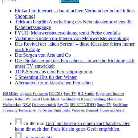
nach:
Einkauf im Internet – darauf achten Verbraucher beim Online-
Shopping!
Telekom begrüßt Abschaffung des Nebenkostenprivilegs für
Kabelnetzzugänge
PYUR: Mehrwertsteuersenkung senkt Preise ebenfalls
Vodafone-Kunden profitieren von Mehrwertsteuersenkung
Das Revival der „alten Serien“ – diese Klassiker feiern immer
noch Erfolge
Die Sorgen von Arte und Co
Die Digitalisierung des Fernsehens – in welche Richtung sich
unser TV entwickelt
TOP-Serien aus dem Fernsehprogramm
5 Streaming Hits für den Winter
Alternativen zum klassischen Fernsehen
100 Mbit/s
digitales Fernsehen
DOCSIS
Free-TV
HD-Sender
Highspeed-Internet
Internet
Kabel BW
Kabel Deutschland
Kabelinternet
Kanalumstellung
Maxdome
Mediatheken
NRW
Onlinevideothek
Pay TV
SELECT VIDEO
Smart TV
Spielfilme
Streaming
Testberichte
TV-Serien
Unitymedia
Video on Demand
Videos auf Abruf
Guillermo:
Geh´ am besten zu einem Fachhändler. Der
kann dir auch den Preis für ein gutes Gerät empfehlen.
:
warum nicht?