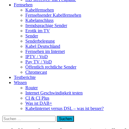
Fernsehen
Kabelfernsehen
Fernsehsender Kabelfernsehen
Kabelanschluss
fremdsprachige Sender
Erotik im TV
Sender
Senderbelegung
Kabel Deutschland
Fernsehen im Internet
IPTV / VoD
Pay TV / VoD
Öffentlich rechtliche Sender
Chromecast
Testberichte
Wissen
Router
Internet Geschwindigkeit testen
CI & CI Plus
Was ist DAB+
Kabelinternet versus DSL – was ist besser?
Suchen
nach: