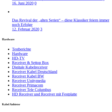
16. Juni 2020
0
Das Revival der „alten Serien“ – diese Klassiker feiern immer
noch Erfolge
12. Februar 2020
3
Hardware
Testberichte
Hardware
HD-TV
Receiver & Settop Box
Digitale Kabelreceiver
Receiver Kabel Deutschland
Receiver Kabel BW
Receiver Unitymedia
Receiver Primacom
Receiver Tele Columbus
HD Receiver und Receiver mit Festplatte
Kabel Anbieter