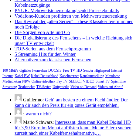
Kabelnetzzugänge
PYUR: Mehrwertsteuersenkung senkt Preise ebenfalls
Vodafone-Kunden profitieren von Mehrwertsteuersenkung
Das Revival der „alten Serien“ – diese Klassiker feiern immer
noch Erfolge
Die Sorgen von Arte und Co
Die Digitalisierung des Fernsehens – in welche Richtung sich
unser TV entwickelt
TOP-Serien aus dem Fernsehprogramm
5 Streaming Hits für den Winter
Alternativen zum klassischen Fernsehen
100 Mbit/s
digitales Fernsehen
DOCSIS
Free-TV
HD-Sender
Highspeed-Internet
Internet
Kabel BW
Kabel Deutschland
Kabelinternet
Kanalumstellung
Maxdome
Mediatheken
NRW
Onlinevideothek
Pay TV
SELECT VIDEO
Smart TV
Spielfilme
Streaming
Testberichte
TV-Serien
Unitymedia
Video on Demand
Videos auf Abruf
Guillermo:
Geh´ am besten zu einem Fachhändler. Der
kann dir auch den Preis für ein gutes Gerät empfehlen.
:
warum nicht?
Mario Schwarz:
Interessant, dass man Kabel Digital HD
für 3,90 Euro im Monat aufrüsten kann. Meine Eltern suchen
zurzeit nach einer Kabelfernsehalternative,…