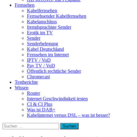
Fernsehen
Kabelfernsehen
Fernsehsender Kabelfernsehen
Kabelanschluss
fremdsprachige Sender
Erotik im TV
Sender
Senderbelegung
Kabel Deutschland
Fernsehen im Internet
IPTV / VoD
Pay TV / VoD
Öffentlich rechtliche Sender
Chromecast
Testberichte
Wissen
Router
Internet Geschwindigkeit testen
CI & CI Plus
Was ist DAB+
Kabelinternet versus DSL – was ist besser?
Suchen
nach: