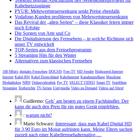
Telekom begrüßt Abschaffung des Nebenkostenprivilegs für
Kabelnetzzugänge
PYUR: Mehrwertsteuersenkung senkt Preise ebenfalls
Vodafone-Kunden profitieren von Mehrwertsteuersenkung
Das Revival der „alten Serien“ – diese Klassiker feiern immer
noch Erfolge
Die Sorgen von Arte und Co
Die Digitalisierung des Fernsehens – in welche Richtung sich
unser TV entwickelt
TOP-Serien aus dem Fernsehprogramm
5 Streaming Hits für den Winter
Alternativen zum klassischen Fernsehen
100 Mbit/s
digitales Fernsehen
DOCSIS
Free-TV
HD-Sender
Highspeed-Internet
Internet
Kabel BW
Kabel Deutschland
Kabelinternet
Kanalumstellung
Maxdome
Mediatheken
NRW
Onlinevideothek
Pay TV
SELECT VIDEO
Smart TV
Spielfilme
Streaming
Testberichte
TV-Serien
Unitymedia
Video on Demand
Videos auf Abruf
Guillermo:
Geh´ am besten zu einem Fachhändler. Der
kann dir auch den Preis für ein gutes Gerät empfehlen.
:
warum nicht?
Mario Schwarz:
Interessant, dass man Kabel Digital HD
für 3,90 Euro im Monat aufrüsten kann. Meine Eltern suchen
zurzeit nach einer Kabelfernsehalternative,…