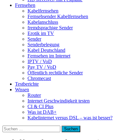
Fernsehen
Kabelfernsehen
Fernsehsender Kabelfernsehen
Kabelanschluss
fremdsprachige Sender
Erotik im TV
Sender
Senderbelegung
Kabel Deutschland
Fernsehen im Internet
IPTV / VoD
Pay TV / VoD
Öffentlich rechtliche Sender
Chromecast
Testberichte
Wissen
Router
Internet Geschwindigkeit testen
CI & CI Plus
Was ist DAB+
Kabelinternet versus DSL – was ist besser?
Suchen
nach: