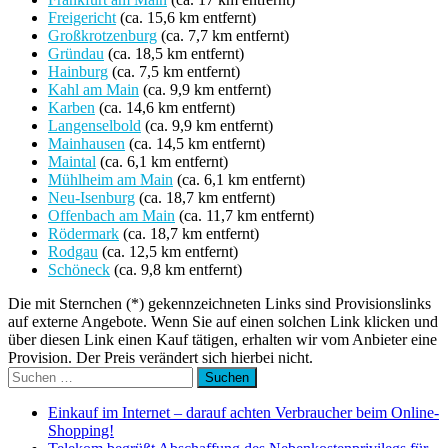
Freigericht
(ca. 15,6 km entfernt)
Großkrotzenburg
(ca. 7,7 km entfernt)
Gründau
(ca. 18,5 km entfernt)
Hainburg
(ca. 7,5 km entfernt)
Kahl am Main
(ca. 9,9 km entfernt)
Karben
(ca. 14,6 km entfernt)
Langenselbold
(ca. 9,9 km entfernt)
Mainhausen
(ca. 14,5 km entfernt)
Maintal
(ca. 6,1 km entfernt)
Mühlheim am Main
(ca. 6,1 km entfernt)
Neu-Isenburg
(ca. 18,7 km entfernt)
Offenbach am Main
(ca. 11,7 km entfernt)
Rödermark
(ca. 18,7 km entfernt)
Rodgau
(ca. 12,5 km entfernt)
Schöneck
(ca. 9,8 km entfernt)
Die mit Sternchen (*) gekennzeichneten Links sind Provisionslinks
auf externe Angebote. Wenn Sie auf einen solchen Link klicken und
über diesen Link einen Kauf tätigen, erhalten wir vom Anbieter eine
Provision. Der Preis verändert sich hierbei nicht.
Suchen
nach:
Einkauf im Internet – darauf achten Verbraucher beim Online-
Shopping!