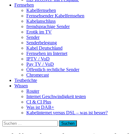
Fernsehen
Kabelfernsehen
Fernsehsender Kabelfernsehen
Kabelanschluss
fremdsprachige Sender
Erotik im TV
Sender
Senderbelegung
Kabel Deutschland
Fernsehen im Internet
IPTV / VoD
Pay TV / VoD
Öffentlich rechtliche Sender
Chromecast
Testberichte
Wissen
Router
Internet Geschwindigkeit testen
CI & CI Plus
Was ist DAB+
Kabelinternet versus DSL – was ist besser?
Suchen
nach: