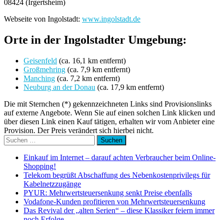
08424 (Irgertsheim)
Webseite von Ingolstadt:
www.ingolstadt.de
Orte in der Ingolstadter Umgebung:
Geisenfeld
(ca. 16,1 km entfernt)
Großmehring
(ca. 7,9 km entfernt)
Manching
(ca. 7,2 km entfernt)
Neuburg an der Donau
(ca. 17,9 km entfernt)
Die mit Sternchen (*) gekennzeichneten Links sind Provisionslinks
auf externe Angebote. Wenn Sie auf einen solchen Link klicken und
über diesen Link einen Kauf tätigen, erhalten wir vom Anbieter eine
Provision. Der Preis verändert sich hierbei nicht.
Suchen
nach:
Einkauf im Internet – darauf achten Verbraucher beim Online-
Shopping!
Telekom begrüßt Abschaffung des Nebenkostenprivilegs für
Kabelnetzzugänge
PYUR: Mehrwertsteuersenkung senkt Preise ebenfalls
Vodafone-Kunden profitieren von Mehrwertsteuersenkung
Das Revival der „alten Serien“ – diese Klassiker feiern immer
noch Erfolge