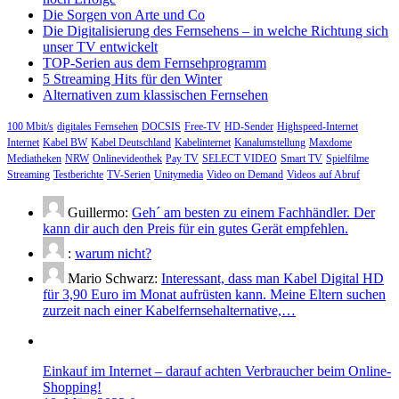
Die Sorgen von Arte und Co
Die Digitalisierung des Fernsehens – in welche Richtung sich
unser TV entwickelt
TOP-Serien aus dem Fernsehprogramm
5 Streaming Hits für den Winter
Alternativen zum klassischen Fernsehen
100 Mbit/s
digitales Fernsehen
DOCSIS
Free-TV
HD-Sender
Highspeed-Internet
Internet
Kabel BW
Kabel Deutschland
Kabelinternet
Kanalumstellung
Maxdome
Mediatheken
NRW
Onlinevideothek
Pay TV
SELECT VIDEO
Smart TV
Spielfilme
Streaming
Testberichte
TV-Serien
Unitymedia
Video on Demand
Videos auf Abruf
Guillermo:
Geh´ am besten zu einem Fachhändler. Der
kann dir auch den Preis für ein gutes Gerät empfehlen.
:
warum nicht?
Mario Schwarz:
Interessant, dass man Kabel Digital HD
für 3,90 Euro im Monat aufrüsten kann. Meine Eltern suchen
zurzeit nach einer Kabelfernsehalternative,…
Einkauf im Internet – darauf achten Verbraucher beim Online-
Shopping!