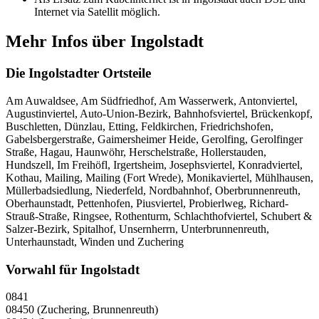
Internet via Satellit möglich.
Mehr Infos über Ingolstadt
Die Ingolstadter Ortsteile
Am Auwaldsee, Am Südfriedhof, Am Wasserwerk, Antonviertel,
Augustinviertel, Auto-Union-Bezirk, Bahnhofsviertel, Brückenkopf,
Buschletten, Dünzlau, Etting, Feldkirchen, Friedrichshofen,
Gabelsbergerstraße, Gaimersheimer Heide, Gerolfing, Gerolfinger
Straße, Hagau, Haunwöhr, Herschelstraße, Hollerstauden,
Hundszell, Im Freihöfl, Irgertsheim, Josephsviertel, Konradviertel,
Kothau, Mailing, Mailing (Fort Wrede), Monikaviertel, Mühlhausen,
Müllerbadsiedlung, Niederfeld, Nordbahnhof, Oberbrunnenreuth,
Oberhaunstadt, Pettenhofen, Piusviertel, Probierlweg, Richard-
Strauß-Straße, Ringsee, Rothenturm, Schlachthofviertel, Schubert &
Salzer-Bezirk, Spitalhof, Unsernherrn, Unterbrunnenreuth,
Unterhaunstadt, Winden und Zuchering
Vorwahl für Ingolstadt
0841
08450 (Zuchering, Brunnenreuth)