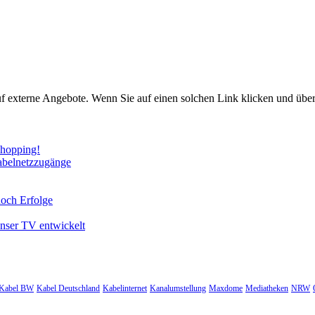
uf externe Angebote. Wenn Sie auf einen solchen Link klicken und über
Shopping!
abelnetzzugänge
noch Erfolge
unser TV entwickelt
Kabel BW
Kabel Deutschland
Kabelinternet
Kanalumstellung
Maxdome
Mediatheken
NRW