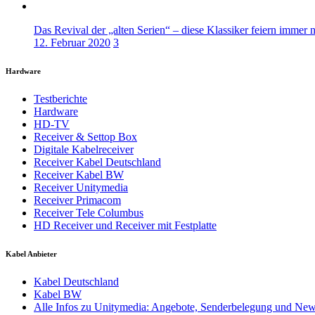
Das Revival der „alten Serien“ – diese Klassiker feiern immer 
12. Februar 2020
3
Hardware
Testberichte
Hardware
HD-TV
Receiver & Settop Box
Digitale Kabelreceiver
Receiver Kabel Deutschland
Receiver Kabel BW
Receiver Unitymedia
Receiver Primacom
Receiver Tele Columbus
HD Receiver und Receiver mit Festplatte
Kabel Anbieter
Kabel Deutschland
Kabel BW
Alle Infos zu Unitymedia: Angebote, Senderbelegung und Ne