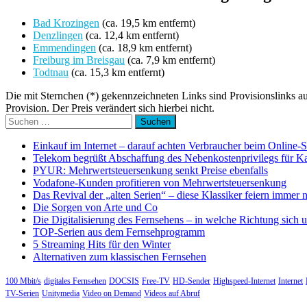
Bad Krozingen
(ca. 19,5 km entfernt)
Denzlingen
(ca. 12,4 km entfernt)
Emmendingen
(ca. 18,9 km entfernt)
Freiburg im Breisgau
(ca. 7,9 km entfernt)
Todtnau
(ca. 15,3 km entfernt)
Die mit Sternchen (*) gekennzeichneten Links sind Provisionslinks a
Provision. Der Preis verändert sich hierbei nicht.
Suchen
nach:
Einkauf im Internet – darauf achten Verbraucher beim Online-
Telekom begrüßt Abschaffung des Nebenkostenprivilegs für K
PYUR: Mehrwertsteuersenkung senkt Preise ebenfalls
Vodafone-Kunden profitieren von Mehrwertsteuersenkung
Das Revival der „alten Serien“ – diese Klassiker feiern immer 
Die Sorgen von Arte und Co
Die Digitalisierung des Fernsehens – in welche Richtung sich 
TOP-Serien aus dem Fernsehprogramm
5 Streaming Hits für den Winter
Alternativen zum klassischen Fernsehen
100 Mbit/s
digitales Fernsehen
DOCSIS
Free-TV
HD-Sender
Highspeed-Internet
Internet
TV-Serien
Unitymedia
Video on Demand
Videos auf Abruf