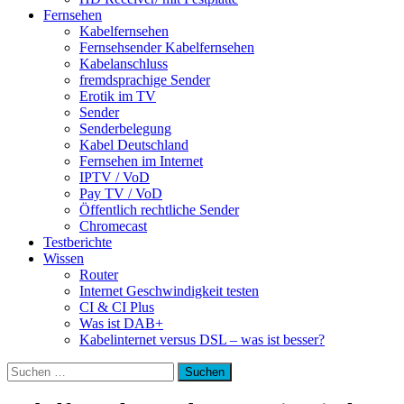
Fernsehen
Kabelfernsehen
Fernsehsender Kabelfernsehen
Kabelanschluss
fremdsprachige Sender
Erotik im TV
Sender
Senderbelegung
Kabel Deutschland
Fernsehen im Internet
IPTV / VoD
Pay TV / VoD
Öffentlich rechtliche Sender
Chromecast
Testberichte
Wissen
Router
Internet Geschwindigkeit testen
CI & CI Plus
Was ist DAB+
Kabelinternet versus DSL – was ist besser?
Suchen
nach: