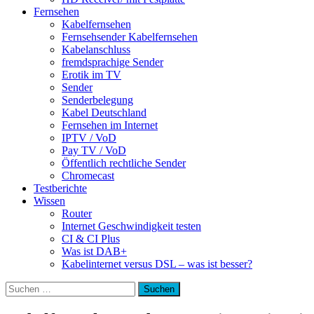
Fernsehen
Kabelfernsehen
Fernsehsender Kabelfernsehen
Kabelanschluss
fremdsprachige Sender
Erotik im TV
Sender
Senderbelegung
Kabel Deutschland
Fernsehen im Internet
IPTV / VoD
Pay TV / VoD
Öffentlich rechtliche Sender
Chromecast
Testberichte
Wissen
Router
Internet Geschwindigkeit testen
CI & CI Plus
Was ist DAB+
Kabelinternet versus DSL – was ist besser?
Suchen
nach: