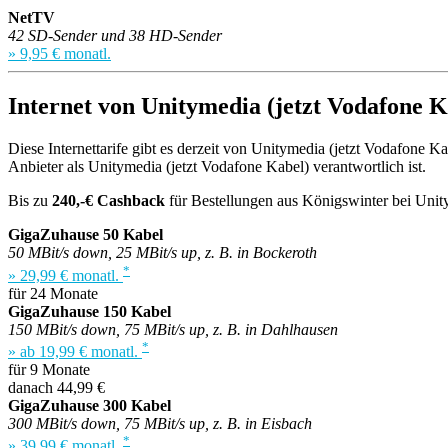
NetTV
42 SD-Sender und 38 HD-Sender
» 9,95 € monatl.
Internet von Unitymedia (jetzt Vodafone K
Diese Internettarife gibt es derzeit von Unitymedia (jetzt Vodafone K
Anbieter als Unitymedia (jetzt Vodafone Kabel) verantwortlich ist.
Bis zu
240,-€ Cashback
für Bestellungen aus Königswinter bei Unit
GigaZuhause 50 Kabel
50 MBit/s down, 25 MBit/s up, z. B. in Bockeroth
*
» 29,99 € monatl.
für 24 Monate
GigaZuhause 150 Kabel
150 MBit/s down, 75 MBit/s up, z. B. in Dahlhausen
*
» ab 19,99 € monatl.
für 9 Monate
danach 44,99 €
GigaZuhause 300 Kabel
300 MBit/s down, 75 MBit/s up, z. B. in Eisbach
*
» 39,99 € monatl.