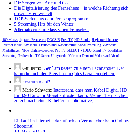
Die Sorgen von Arte und Co
Die Digitalisierung des Fernsehens – in welche Richtung sich
unser TV entwickelt
TOP-Serien aus dem Fernsehprogramm
5 Streaming Hits für den Winter
Alternativen zum klassischen Fernsehen
100 Mbit/s
digitales Fernsehen
DOCSIS
Free-TV
HD-Sender
Highspeed-Internet
Internet
Kabel BW
Kabel Deutschland
Kabelinternet
Kanalumstellung
Maxdome
Mediatheken
NRW
Onlinevideothek
Pay TV
SELECT VIDEO
Smart TV
Spielfilme
Streaming
Testberichte
TV-Serien
Unitymedia
Video on Demand
Videos auf Abruf
Guillermo:
Geh´ am besten zu einem Fachhändler. Der
kann dir auch den Preis für ein gutes Gerät empfehlen.
:
warum nicht?
Mario Schwarz:
Interessant, dass man Kabel Digital HD
für 3,90 Euro im Monat aufrüsten kann. Meine Eltern suchen
zurzeit nach einer Kabelfernsehalternative,…
Einkauf im Internet – darauf achten Verbraucher beim Online-
Shopping!
18. März 2023
0