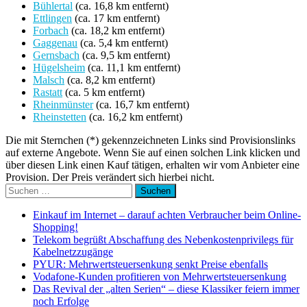
Bühlertal
(ca. 16,8 km entfernt)
Ettlingen
(ca. 17 km entfernt)
Forbach
(ca. 18,2 km entfernt)
Gaggenau
(ca. 5,4 km entfernt)
Gernsbach
(ca. 9,5 km entfernt)
Hügelsheim
(ca. 11,1 km entfernt)
Malsch
(ca. 8,2 km entfernt)
Rastatt
(ca. 5 km entfernt)
Rheinmünster
(ca. 16,7 km entfernt)
Rheinstetten
(ca. 16,2 km entfernt)
Die mit Sternchen (*) gekennzeichneten Links sind Provisionslinks
auf externe Angebote. Wenn Sie auf einen solchen Link klicken und
über diesen Link einen Kauf tätigen, erhalten wir vom Anbieter eine
Provision. Der Preis verändert sich hierbei nicht.
Suchen
nach:
Einkauf im Internet – darauf achten Verbraucher beim Online-
Shopping!
Telekom begrüßt Abschaffung des Nebenkostenprivilegs für
Kabelnetzzugänge
PYUR: Mehrwertsteuersenkung senkt Preise ebenfalls
Vodafone-Kunden profitieren von Mehrwertsteuersenkung
Das Revival der „alten Serien“ – diese Klassiker feiern immer
noch Erfolge