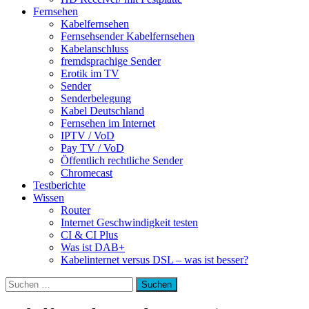
Fernsehen
Kabelfernsehen
Fernsehsender Kabelfernsehen
Kabelanschluss
fremdsprachige Sender
Erotik im TV
Sender
Senderbelegung
Kabel Deutschland
Fernsehen im Internet
IPTV / VoD
Pay TV / VoD
Öffentlich rechtliche Sender
Chromecast
Testberichte
Wissen
Router
Internet Geschwindigkeit testen
CI & CI Plus
Was ist DAB+
Kabelinternet versus DSL – was ist besser?
Suchen
nach: