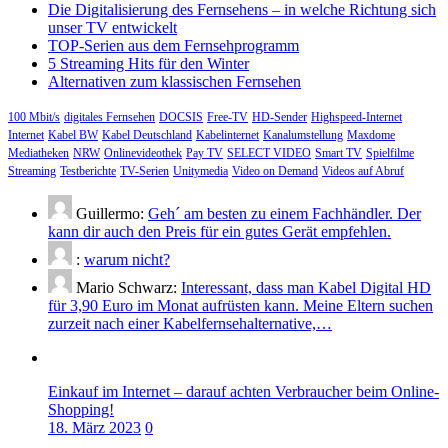
Die Digitalisierung des Fernsehens – in welche Richtung sich
unser TV entwickelt
TOP-Serien aus dem Fernsehprogramm
5 Streaming Hits für den Winter
Alternativen zum klassischen Fernsehen
100 Mbit/s
digitales Fernsehen
DOCSIS
Free-TV
HD-Sender
Highspeed-Internet
Internet
Kabel BW
Kabel Deutschland
Kabelinternet
Kanalumstellung
Maxdome
Mediatheken
NRW
Onlinevideothek
Pay TV
SELECT VIDEO
Smart TV
Spielfilme
Streaming
Testberichte
TV-Serien
Unitymedia
Video on Demand
Videos auf Abruf
Guillermo:
Geh´ am besten zu einem Fachhändler. Der
kann dir auch den Preis für ein gutes Gerät empfehlen.
:
warum nicht?
Mario Schwarz:
Interessant, dass man Kabel Digital HD
für 3,90 Euro im Monat aufrüsten kann. Meine Eltern suchen
zurzeit nach einer Kabelfernsehalternative,…
Einkauf im Internet – darauf achten Verbraucher beim Online-
Shopping!
18. März 2023
0