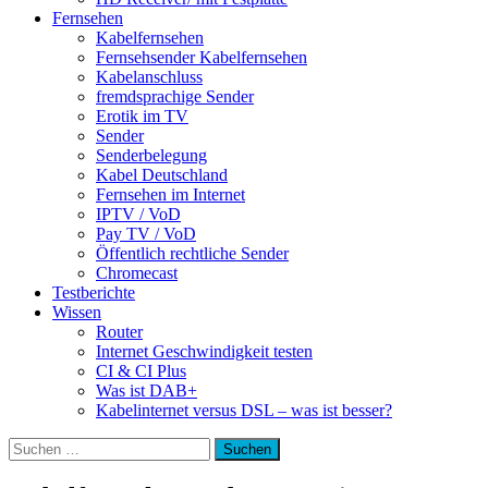
Fernsehen
Kabelfernsehen
Fernsehsender Kabelfernsehen
Kabelanschluss
fremdsprachige Sender
Erotik im TV
Sender
Senderbelegung
Kabel Deutschland
Fernsehen im Internet
IPTV / VoD
Pay TV / VoD
Öffentlich rechtliche Sender
Chromecast
Testberichte
Wissen
Router
Internet Geschwindigkeit testen
CI & CI Plus
Was ist DAB+
Kabelinternet versus DSL – was ist besser?
Suchen
nach: