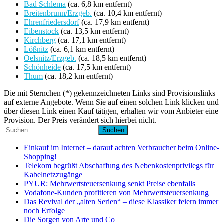
Bad Schlema
(ca. 6,8 km entfernt)
Breitenbrunn/Erzgeb.
(ca. 10,4 km entfernt)
Ehrenfriedersdorf
(ca. 17,9 km entfernt)
Eibenstock
(ca. 13,5 km entfernt)
Kirchberg
(ca. 17,1 km entfernt)
Lößnitz
(ca. 6,1 km entfernt)
Oelsnitz/Erzgeb.
(ca. 18,5 km entfernt)
Schönheide
(ca. 17,5 km entfernt)
Thum
(ca. 18,2 km entfernt)
Die mit Sternchen (*) gekennzeichneten Links sind Provisionslinks
auf externe Angebote. Wenn Sie auf einen solchen Link klicken und
über diesen Link einen Kauf tätigen, erhalten wir vom Anbieter eine
Provision. Der Preis verändert sich hierbei nicht.
Suchen
nach:
Einkauf im Internet – darauf achten Verbraucher beim Online-
Shopping!
Telekom begrüßt Abschaffung des Nebenkostenprivilegs für
Kabelnetzzugänge
PYUR: Mehrwertsteuersenkung senkt Preise ebenfalls
Vodafone-Kunden profitieren von Mehrwertsteuersenkung
Das Revival der „alten Serien“ – diese Klassiker feiern immer
noch Erfolge
Die Sorgen von Arte und Co