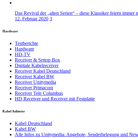
Das Revival der „alten Serien“ – diese Klassiker feiern immer 
12. Februar 2020
3
Hardware
Testberichte
Hardware
HD-TV
Receiver & Settop Box
Digitale Kabelreceiver
Receiver Kabel Deutschland
Receiver Kabel BW
Receiver Unitymedia
Receiver Primacom
Receiver Tele Columbus
HD Receiver und Receiver mit Festplatte
Kabel Anbieter
Kabel Deutschland
Kabel BW
Alle Infos zu Unitymedia: Angebote, Senderbelegung und Ne