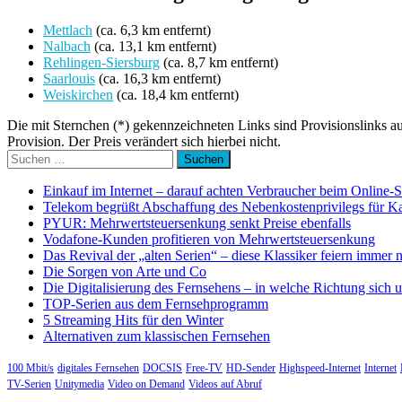
Mettlach
(ca. 6,3 km entfernt)
Nalbach
(ca. 13,1 km entfernt)
Rehlingen-Siersburg
(ca. 8,7 km entfernt)
Saarlouis
(ca. 16,3 km entfernt)
Weiskirchen
(ca. 18,4 km entfernt)
Die mit Sternchen (*) gekennzeichneten Links sind Provisionslinks a
Provision. Der Preis verändert sich hierbei nicht.
Suchen
nach:
Einkauf im Internet – darauf achten Verbraucher beim Online-
Telekom begrüßt Abschaffung des Nebenkostenprivilegs für K
PYUR: Mehrwertsteuersenkung senkt Preise ebenfalls
Vodafone-Kunden profitieren von Mehrwertsteuersenkung
Das Revival der „alten Serien“ – diese Klassiker feiern immer 
Die Sorgen von Arte und Co
Die Digitalisierung des Fernsehens – in welche Richtung sich 
TOP-Serien aus dem Fernsehprogramm
5 Streaming Hits für den Winter
Alternativen zum klassischen Fernsehen
100 Mbit/s
digitales Fernsehen
DOCSIS
Free-TV
HD-Sender
Highspeed-Internet
Internet
TV-Serien
Unitymedia
Video on Demand
Videos auf Abruf