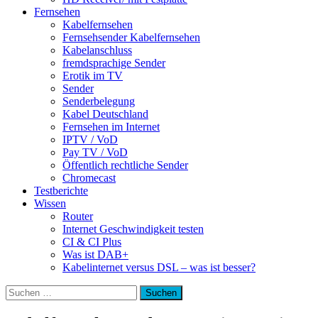
Fernsehen
Kabelfernsehen
Fernsehsender Kabelfernsehen
Kabelanschluss
fremdsprachige Sender
Erotik im TV
Sender
Senderbelegung
Kabel Deutschland
Fernsehen im Internet
IPTV / VoD
Pay TV / VoD
Öffentlich rechtliche Sender
Chromecast
Testberichte
Wissen
Router
Internet Geschwindigkeit testen
CI & CI Plus
Was ist DAB+
Kabelinternet versus DSL – was ist besser?
Suchen
nach: