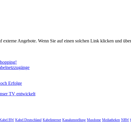
uf externe Angebote. Wenn Sie auf einen solchen Link klicken und über
Shopping!
abelnetzzugänge
noch Erfolge
unser TV entwickelt
Kabel BW
Kabel Deutschland
Kabelinternet
Kanalumstellung
Maxdome
Mediatheken
NRW