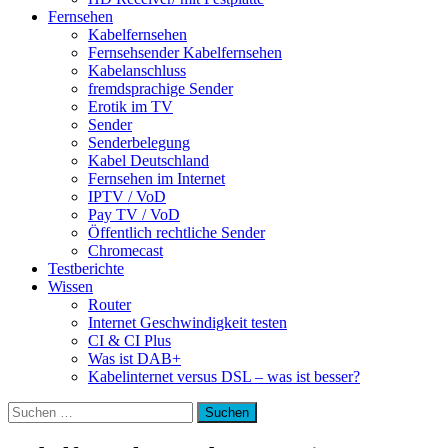
Fernsehen
Kabelfernsehen
Fernsehsender Kabelfernsehen
Kabelanschluss
fremdsprachige Sender
Erotik im TV
Sender
Senderbelegung
Kabel Deutschland
Fernsehen im Internet
IPTV / VoD
Pay TV / VoD
Öffentlich rechtliche Sender
Chromecast
Testberichte
Wissen
Router
Internet Geschwindigkeit testen
CI & CI Plus
Was ist DAB+
Kabelinternet versus DSL – was ist besser?
Suchen
nach: