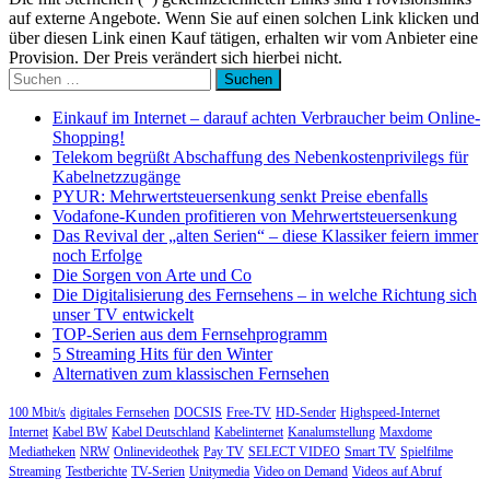
auf externe Angebote. Wenn Sie auf einen solchen Link klicken und
über diesen Link einen Kauf tätigen, erhalten wir vom Anbieter eine
Provision. Der Preis verändert sich hierbei nicht.
Suchen
nach:
Einkauf im Internet – darauf achten Verbraucher beim Online-
Shopping!
Telekom begrüßt Abschaffung des Nebenkostenprivilegs für
Kabelnetzzugänge
PYUR: Mehrwertsteuersenkung senkt Preise ebenfalls
Vodafone-Kunden profitieren von Mehrwertsteuersenkung
Das Revival der „alten Serien“ – diese Klassiker feiern immer
noch Erfolge
Die Sorgen von Arte und Co
Die Digitalisierung des Fernsehens – in welche Richtung sich
unser TV entwickelt
TOP-Serien aus dem Fernsehprogramm
5 Streaming Hits für den Winter
Alternativen zum klassischen Fernsehen
100 Mbit/s
digitales Fernsehen
DOCSIS
Free-TV
HD-Sender
Highspeed-Internet
Internet
Kabel BW
Kabel Deutschland
Kabelinternet
Kanalumstellung
Maxdome
Mediatheken
NRW
Onlinevideothek
Pay TV
SELECT VIDEO
Smart TV
Spielfilme
Streaming
Testberichte
TV-Serien
Unitymedia
Video on Demand
Videos auf Abruf