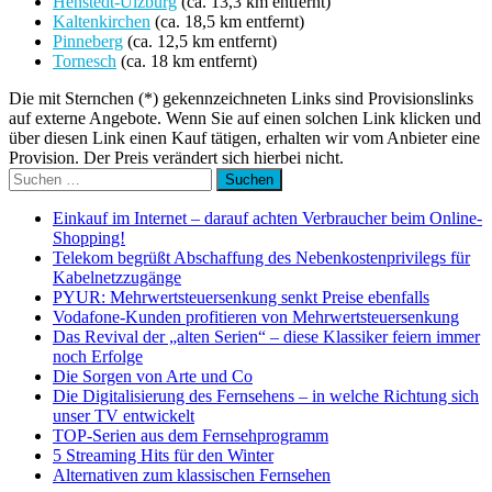
Henstedt-Ulzburg
(ca. 13,3 km entfernt)
Kaltenkirchen
(ca. 18,5 km entfernt)
Pinneberg
(ca. 12,5 km entfernt)
Tornesch
(ca. 18 km entfernt)
Die mit Sternchen (*) gekennzeichneten Links sind Provisionslinks
auf externe Angebote. Wenn Sie auf einen solchen Link klicken und
über diesen Link einen Kauf tätigen, erhalten wir vom Anbieter eine
Provision. Der Preis verändert sich hierbei nicht.
Suchen
nach:
Einkauf im Internet – darauf achten Verbraucher beim Online-
Shopping!
Telekom begrüßt Abschaffung des Nebenkostenprivilegs für
Kabelnetzzugänge
PYUR: Mehrwertsteuersenkung senkt Preise ebenfalls
Vodafone-Kunden profitieren von Mehrwertsteuersenkung
Das Revival der „alten Serien“ – diese Klassiker feiern immer
noch Erfolge
Die Sorgen von Arte und Co
Die Digitalisierung des Fernsehens – in welche Richtung sich
unser TV entwickelt
TOP-Serien aus dem Fernsehprogramm
5 Streaming Hits für den Winter
Alternativen zum klassischen Fernsehen