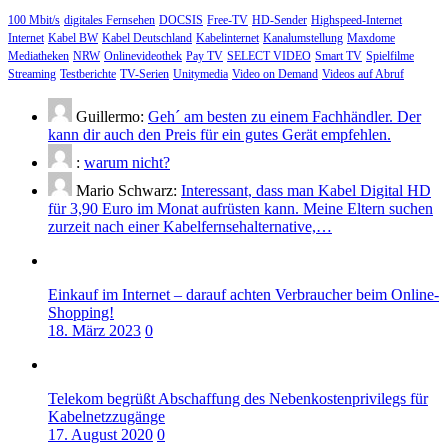
100 Mbit/s
digitales Fernsehen
DOCSIS
Free-TV
HD-Sender
Highspeed-Internet
Internet
Kabel BW
Kabel Deutschland
Kabelinternet
Kanalumstellung
Maxdome
Mediatheken
NRW
Onlinevideothek
Pay TV
SELECT VIDEO
Smart TV
Spielfilme
Streaming
Testberichte
TV-Serien
Unitymedia
Video on Demand
Videos auf Abruf
Guillermo:
Geh´ am besten zu einem Fachhändler. Der
kann dir auch den Preis für ein gutes Gerät empfehlen.
:
warum nicht?
Mario Schwarz:
Interessant, dass man Kabel Digital HD
für 3,90 Euro im Monat aufrüsten kann. Meine Eltern suchen
zurzeit nach einer Kabelfernsehalternative,…
Einkauf im Internet – darauf achten Verbraucher beim Online-
Shopping!
18. März 2023
0
Telekom begrüßt Abschaffung des Nebenkostenprivilegs für
Kabelnetzzugänge
17. August 2020
0