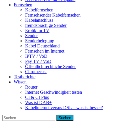
Fernsehen
Kabelfernsehen
Fernsehsender Kabelfernsehen
Kabelanschluss
fremdsprachige Sender
Erotik im TV
Sender
Senderbelegung
Kabel Deutschland
Fernsehen im Internet
IPTV / VoD
Pay TV / VoD
Öffentlich rechtliche Sender
Chromecast
Testberichte
Wissen
Router
Internet Geschwindigkeit testen
CI & CI Plus
Was ist DAB+
Kabelinternet versus DSL – was ist besser?
Suchen
nach: