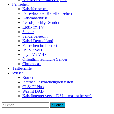
Fernsehen
Kabelfernsehen
Fernsehsender Kabelfernsehen
Kabelanschluss
fremdsprachige Sender
Erotik im TV
Sender
Senderbelegung
Kabel Deutschland
Fernsehen im Internet
IPTV / VoD
Pay TV / VoD
Öffentlich rechtliche Sender
Chromecast
Testberichte
Wissen
Router
Internet Geschwindigkeit testen
CI & CI Plus
Was ist DAB+
Kabelinternet versus DSL – was ist besser?
Suchen
nach: