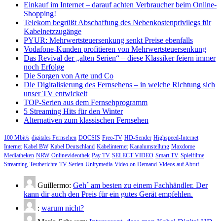
Einkauf im Internet – darauf achten Verbraucher beim Online-
Shopping!
Telekom begrüßt Abschaffung des Nebenkostenprivilegs für
Kabelnetzzugänge
PYUR: Mehrwertsteuersenkung senkt Preise ebenfalls
Vodafone-Kunden profitieren von Mehrwertsteuersenkung
Das Revival der „alten Serien“ – diese Klassiker feiern immer
noch Erfolge
Die Sorgen von Arte und Co
Die Digitalisierung des Fernsehens – in welche Richtung sich
unser TV entwickelt
TOP-Serien aus dem Fernsehprogramm
5 Streaming Hits für den Winter
Alternativen zum klassischen Fernsehen
100 Mbit/s
digitales Fernsehen
DOCSIS
Free-TV
HD-Sender
Highspeed-Internet
Internet
Kabel BW
Kabel Deutschland
Kabelinternet
Kanalumstellung
Maxdome
Mediatheken
NRW
Onlinevideothek
Pay TV
SELECT VIDEO
Smart TV
Spielfilme
Streaming
Testberichte
TV-Serien
Unitymedia
Video on Demand
Videos auf Abruf
Guillermo:
Geh´ am besten zu einem Fachhändler. Der
kann dir auch den Preis für ein gutes Gerät empfehlen.
:
warum nicht?