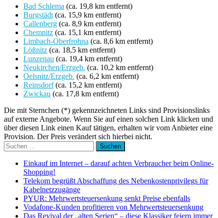
Bad Schlema
(ca. 19,8 km entfernt)
Burgstädt
(ca. 15,9 km entfernt)
Callenberg
(ca. 8,9 km entfernt)
Chemnitz
(ca. 15,1 km entfernt)
Limbach-Oberfrohna
(ca. 8,6 km entfernt)
Lößnitz
(ca. 18,5 km entfernt)
Lunzenau
(ca. 19,4 km entfernt)
Neukirchen/Erzgeb.
(ca. 10,2 km entfernt)
Oelsnitz/Erzgeb.
(ca. 6,2 km entfernt)
Reinsdorf
(ca. 15,2 km entfernt)
Zwickau
(ca. 17,8 km entfernt)
Die mit Sternchen (*) gekennzeichneten Links sind Provisionslinks
auf externe Angebote. Wenn Sie auf einen solchen Link klicken und
über diesen Link einen Kauf tätigen, erhalten wir vom Anbieter eine
Provision. Der Preis verändert sich hierbei nicht.
Suchen
nach:
Einkauf im Internet – darauf achten Verbraucher beim Online-
Shopping!
Telekom begrüßt Abschaffung des Nebenkostenprivilegs für
Kabelnetzzugänge
PYUR: Mehrwertsteuersenkung senkt Preise ebenfalls
Vodafone-Kunden profitieren von Mehrwertsteuersenkung
Das Revival der „alten Serien“ – diese Klassiker feiern immer