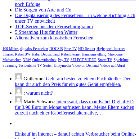
noch Erfolge
Die Sorgen von Arte und Co
Die Digitalisierung des Fernsehens – in welche Richtung sich
unser TV entwickelt
TOP-Serien aus dem Fernsehprogramm
5 Streaming Hits für den Winter
Alternativen zum klassischen Fernsehen
100 Mbit/s
digitales Fernsehen
DOCSIS
Free-TV
HD-Sender
Highspeed-Internet
Internet
Kabel BW
Kabel Deutschland
Kabelinternet
Kanalumstellung
Maxdome
Mediatheken
NRW
Onlinevideothek
Pay TV
SELECT VIDEO
Smart TV
Spielfilme
Streaming
Testberichte
TV-Serien
Unitymedia
Video on Demand
Videos auf Abruf
Guillermo:
Geh´ am besten zu einem Fachhändler. Der
kann dir auch den Preis für ein gutes Gerät empfehlen.
:
warum nicht?
Mario Schwarz:
Interessant, dass man Kabel Digital HD
für 3,90 Euro im Monat aufrüsten kann. Meine Eltern suchen
zurzeit nach einer Kabelfernsehalternative,…
Einkauf im Internet – darauf achten Verbraucher beim Online-