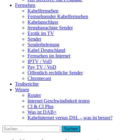
Fernsehen
Kabelfernsehen
Fernsehsender Kabelfernsehen
Kabelanschluss
fremdsprachige Sender
Erotik im TV
Sender
Senderbelegung
Kabel Deutschland
Fernsehen im Internet
IPTV / VoD
Pay TV / VoD
Öffentlich rechtliche Sender
Chromecast
Testberichte
Wissen
Router
Internet Geschwindigkeit testen
CI & CI Plus
Was ist DAB+
Kabelinternet versus DSL – was ist besser?
Suchen
nach: