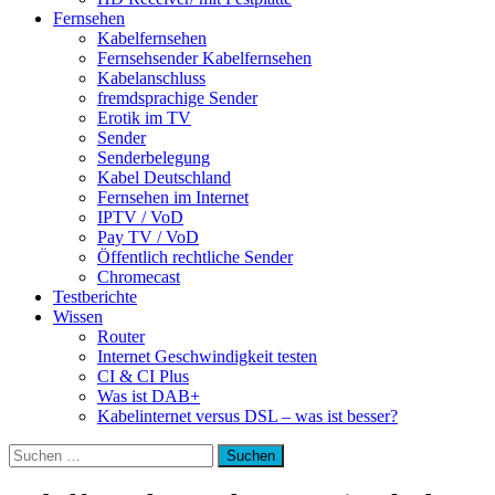
Fernsehen
Kabelfernsehen
Fernsehsender Kabelfernsehen
Kabelanschluss
fremdsprachige Sender
Erotik im TV
Sender
Senderbelegung
Kabel Deutschland
Fernsehen im Internet
IPTV / VoD
Pay TV / VoD
Öffentlich rechtliche Sender
Chromecast
Testberichte
Wissen
Router
Internet Geschwindigkeit testen
CI & CI Plus
Was ist DAB+
Kabelinternet versus DSL – was ist besser?
Suchen
nach: