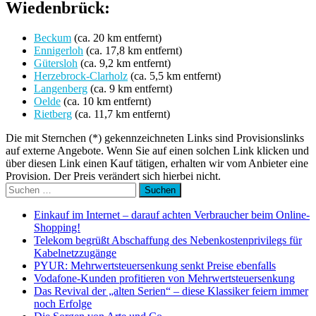
Wiedenbrück:
Beckum
(ca. 20 km entfernt)
Ennigerloh
(ca. 17,8 km entfernt)
Gütersloh
(ca. 9,2 km entfernt)
Herzebrock-Clarholz
(ca. 5,5 km entfernt)
Langenberg
(ca. 9 km entfernt)
Oelde
(ca. 10 km entfernt)
Rietberg
(ca. 11,7 km entfernt)
Die mit Sternchen (*) gekennzeichneten Links sind Provisionslinks
auf externe Angebote. Wenn Sie auf einen solchen Link klicken und
über diesen Link einen Kauf tätigen, erhalten wir vom Anbieter eine
Provision. Der Preis verändert sich hierbei nicht.
Suchen
nach:
Einkauf im Internet – darauf achten Verbraucher beim Online-
Shopping!
Telekom begrüßt Abschaffung des Nebenkostenprivilegs für
Kabelnetzzugänge
PYUR: Mehrwertsteuersenkung senkt Preise ebenfalls
Vodafone-Kunden profitieren von Mehrwertsteuersenkung
Das Revival der „alten Serien“ – diese Klassiker feiern immer
noch Erfolge