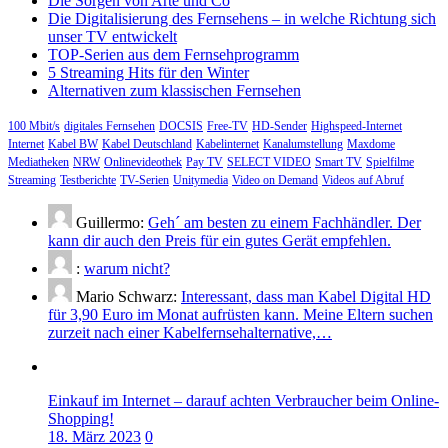
Die Sorgen von Arte und Co
Die Digitalisierung des Fernsehens – in welche Richtung sich
unser TV entwickelt
TOP-Serien aus dem Fernsehprogramm
5 Streaming Hits für den Winter
Alternativen zum klassischen Fernsehen
100 Mbit/s
digitales Fernsehen
DOCSIS
Free-TV
HD-Sender
Highspeed-Internet
Internet
Kabel BW
Kabel Deutschland
Kabelinternet
Kanalumstellung
Maxdome
Mediatheken
NRW
Onlinevideothek
Pay TV
SELECT VIDEO
Smart TV
Spielfilme
Streaming
Testberichte
TV-Serien
Unitymedia
Video on Demand
Videos auf Abruf
Guillermo:
Geh´ am besten zu einem Fachhändler. Der
kann dir auch den Preis für ein gutes Gerät empfehlen.
:
warum nicht?
Mario Schwarz:
Interessant, dass man Kabel Digital HD
für 3,90 Euro im Monat aufrüsten kann. Meine Eltern suchen
zurzeit nach einer Kabelfernsehalternative,…
Einkauf im Internet – darauf achten Verbraucher beim Online-
Shopping!
18. März 2023
0