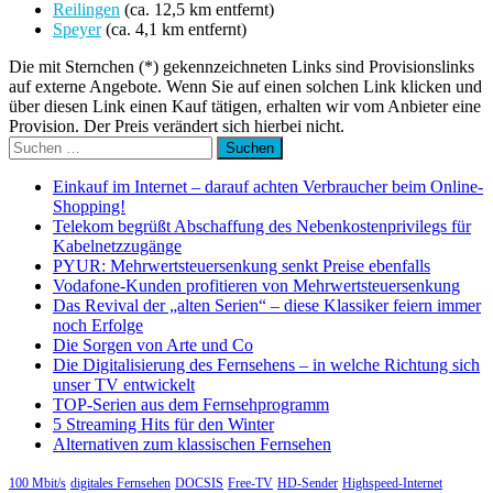
Reilingen
(ca. 12,5 km entfernt)
Speyer
(ca. 4,1 km entfernt)
Die mit Sternchen (*) gekennzeichneten Links sind Provisionslinks
auf externe Angebote. Wenn Sie auf einen solchen Link klicken und
über diesen Link einen Kauf tätigen, erhalten wir vom Anbieter eine
Provision. Der Preis verändert sich hierbei nicht.
Suchen
nach:
Einkauf im Internet – darauf achten Verbraucher beim Online-
Shopping!
Telekom begrüßt Abschaffung des Nebenkostenprivilegs für
Kabelnetzzugänge
PYUR: Mehrwertsteuersenkung senkt Preise ebenfalls
Vodafone-Kunden profitieren von Mehrwertsteuersenkung
Das Revival der „alten Serien“ – diese Klassiker feiern immer
noch Erfolge
Die Sorgen von Arte und Co
Die Digitalisierung des Fernsehens – in welche Richtung sich
unser TV entwickelt
TOP-Serien aus dem Fernsehprogramm
5 Streaming Hits für den Winter
Alternativen zum klassischen Fernsehen
100 Mbit/s
digitales Fernsehen
DOCSIS
Free-TV
HD-Sender
Highspeed-Internet