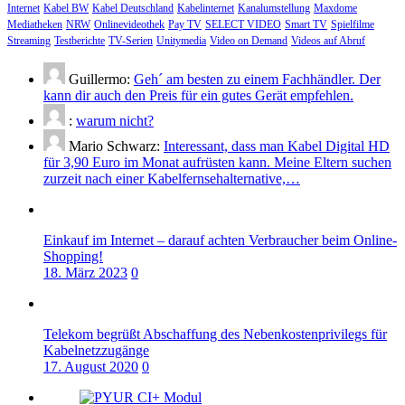
Internet
Kabel BW
Kabel Deutschland
Kabelinternet
Kanalumstellung
Maxdome
Mediatheken
NRW
Onlinevideothek
Pay TV
SELECT VIDEO
Smart TV
Spielfilme
Streaming
Testberichte
TV-Serien
Unitymedia
Video on Demand
Videos auf Abruf
Guillermo:
Geh´ am besten zu einem Fachhändler. Der
kann dir auch den Preis für ein gutes Gerät empfehlen.
:
warum nicht?
Mario Schwarz:
Interessant, dass man Kabel Digital HD
für 3,90 Euro im Monat aufrüsten kann. Meine Eltern suchen
zurzeit nach einer Kabelfernsehalternative,…
Einkauf im Internet – darauf achten Verbraucher beim Online-
Shopping!
18. März 2023
0
Telekom begrüßt Abschaffung des Nebenkostenprivilegs für
Kabelnetzzugänge
17. August 2020
0