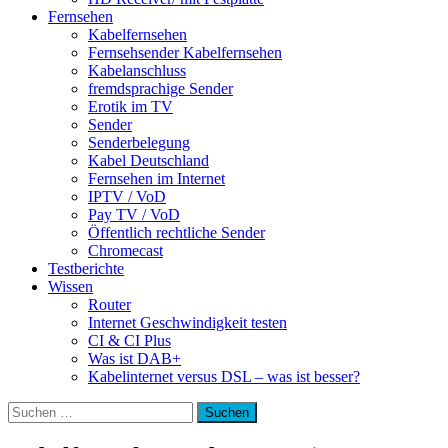
Fernsehen
Kabelfernsehen
Fernsehsender Kabelfernsehen
Kabelanschluss
fremdsprachige Sender
Erotik im TV
Sender
Senderbelegung
Kabel Deutschland
Fernsehen im Internet
IPTV / VoD
Pay TV / VoD
Öffentlich rechtliche Sender
Chromecast
Testberichte
Wissen
Router
Internet Geschwindigkeit testen
CI & CI Plus
Was ist DAB+
Kabelinternet versus DSL – was ist besser?
Suchen
nach: