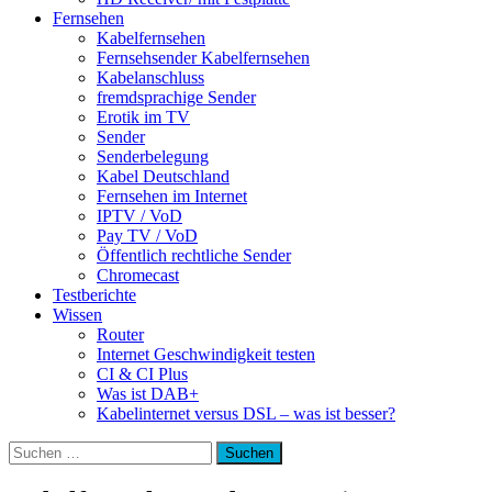
Fernsehen
Kabelfernsehen
Fernsehsender Kabelfernsehen
Kabelanschluss
fremdsprachige Sender
Erotik im TV
Sender
Senderbelegung
Kabel Deutschland
Fernsehen im Internet
IPTV / VoD
Pay TV / VoD
Öffentlich rechtliche Sender
Chromecast
Testberichte
Wissen
Router
Internet Geschwindigkeit testen
CI & CI Plus
Was ist DAB+
Kabelinternet versus DSL – was ist besser?
Suchen
nach: