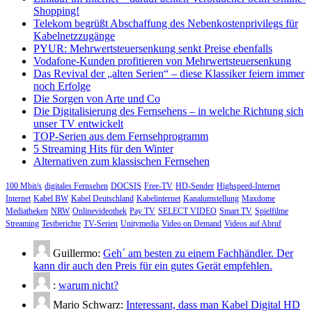
Shopping!
Telekom begrüßt Abschaffung des Nebenkostenprivilegs für
Kabelnetzzugänge
PYUR: Mehrwertsteuersenkung senkt Preise ebenfalls
Vodafone-Kunden profitieren von Mehrwertsteuersenkung
Das Revival der „alten Serien“ – diese Klassiker feiern immer
noch Erfolge
Die Sorgen von Arte und Co
Die Digitalisierung des Fernsehens – in welche Richtung sich
unser TV entwickelt
TOP-Serien aus dem Fernsehprogramm
5 Streaming Hits für den Winter
Alternativen zum klassischen Fernsehen
100 Mbit/s
digitales Fernsehen
DOCSIS
Free-TV
HD-Sender
Highspeed-Internet
Internet
Kabel BW
Kabel Deutschland
Kabelinternet
Kanalumstellung
Maxdome
Mediatheken
NRW
Onlinevideothek
Pay TV
SELECT VIDEO
Smart TV
Spielfilme
Streaming
Testberichte
TV-Serien
Unitymedia
Video on Demand
Videos auf Abruf
Guillermo:
Geh´ am besten zu einem Fachhändler. Der
kann dir auch den Preis für ein gutes Gerät empfehlen.
:
warum nicht?
Mario Schwarz:
Interessant, dass man Kabel Digital HD