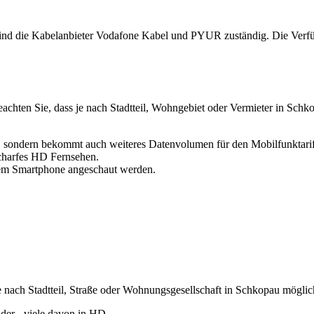
ind die Kabelanbieter Vodafone Kabel und PYUR zuständig. Die Verfüg
achten Sie, dass je nach Stadtteil, Wohngebiet oder Vermieter in Schk
 sondern bekommt auch weiteres Datenvolumen für den Mobilfunktarif
charfes HD Fernsehen.
dem Smartphone angeschaut werden.
je nach Stadtteil, Straße oder Wohnungsgesellschaft in Schkopau mögl
er - viele davon in HD.