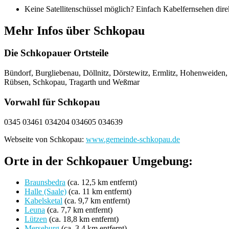
Keine Satellitenschüssel möglich? Einfach Kabelfernsehen direk
Mehr Infos über Schkopau
Die Schkopauer Ortsteile
Bündorf, Burgliebenau, Döllnitz, Dörstewitz, Ermlitz, Hohenweiden
Rübsen, Schkopau, Tragarth und Weßmar
Vorwahl für Schkopau
0345 03461 034204 034605 034639
Webseite von Schkopau:
www.gemeinde-schkopau.de
Orte in der Schkopauer Umgebung:
Braunsbedra
(ca. 12,5 km entfernt)
Halle (Saale)
(ca. 11 km entfernt)
Kabelsketal
(ca. 9,7 km entfernt)
Leuna
(ca. 7,7 km entfernt)
Lützen
(ca. 18,8 km entfernt)
Merseburg
(ca. 3,4 km entfernt)