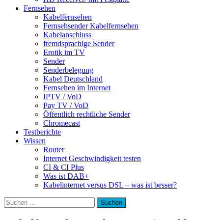
Fernsehen
Kabelfernsehen
Fernsehsender Kabelfernsehen
Kabelanschluss
fremdsprachige Sender
Erotik im TV
Sender
Senderbelegung
Kabel Deutschland
Fernsehen im Internet
IPTV / VoD
Pay TV / VoD
Öffentlich rechtliche Sender
Chromecast
Testberichte
Wissen
Router
Internet Geschwindigkeit testen
CI & CI Plus
Was ist DAB+
Kabelinternet versus DSL – was ist besser?
Suchen
nach: