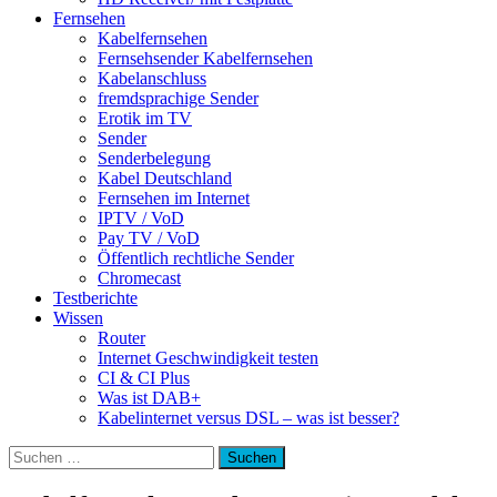
Fernsehen
Kabelfernsehen
Fernsehsender Kabelfernsehen
Kabelanschluss
fremdsprachige Sender
Erotik im TV
Sender
Senderbelegung
Kabel Deutschland
Fernsehen im Internet
IPTV / VoD
Pay TV / VoD
Öffentlich rechtliche Sender
Chromecast
Testberichte
Wissen
Router
Internet Geschwindigkeit testen
CI & CI Plus
Was ist DAB+
Kabelinternet versus DSL – was ist besser?
Suchen
nach: