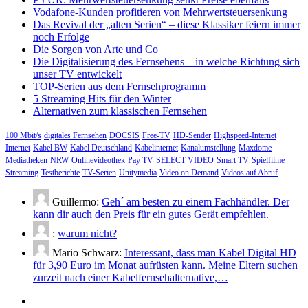
Vodafone-Kunden profitieren von Mehrwertsteuersenkung
Das Revival der „alten Serien“ – diese Klassiker feiern immer
noch Erfolge
Die Sorgen von Arte und Co
Die Digitalisierung des Fernsehens – in welche Richtung sich
unser TV entwickelt
TOP-Serien aus dem Fernsehprogramm
5 Streaming Hits für den Winter
Alternativen zum klassischen Fernsehen
100 Mbit/s
digitales Fernsehen
DOCSIS
Free-TV
HD-Sender
Highspeed-Internet
Internet
Kabel BW
Kabel Deutschland
Kabelinternet
Kanalumstellung
Maxdome
Mediatheken
NRW
Onlinevideothek
Pay TV
SELECT VIDEO
Smart TV
Spielfilme
Streaming
Testberichte
TV-Serien
Unitymedia
Video on Demand
Videos auf Abruf
Guillermo:
Geh´ am besten zu einem Fachhändler. Der
kann dir auch den Preis für ein gutes Gerät empfehlen.
:
warum nicht?
Mario Schwarz:
Interessant, dass man Kabel Digital HD
für 3,90 Euro im Monat aufrüsten kann. Meine Eltern suchen
zurzeit nach einer Kabelfernsehalternative,…