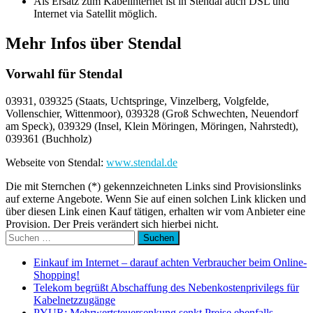
Als Ersatz zum Kabelinternet ist in Stendal auch DSL und
Internet via Satellit möglich.
Mehr Infos über Stendal
Vorwahl für Stendal
03931, 039325 (Staats, Uchtspringe, Vinzelberg, Volgfelde,
Vollenschier, Wittenmoor), 039328 (Groß Schwechten, Neuendorf
am Speck), 039329 (Insel, Klein Möringen, Möringen, Nahrstedt),
039361 (Buchholz)
Webseite von Stendal:
www.stendal.de
Die mit Sternchen (*) gekennzeichneten Links sind Provisionslinks
auf externe Angebote. Wenn Sie auf einen solchen Link klicken und
über diesen Link einen Kauf tätigen, erhalten wir vom Anbieter eine
Provision. Der Preis verändert sich hierbei nicht.
Suchen
nach:
Einkauf im Internet – darauf achten Verbraucher beim Online-
Shopping!
Telekom begrüßt Abschaffung des Nebenkostenprivilegs für
Kabelnetzzugänge
PYUR: Mehrwertsteuersenkung senkt Preise ebenfalls