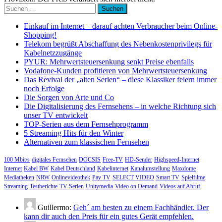
Suchen
nach:
Einkauf im Internet – darauf achten Verbraucher beim Online-
Shopping!
Telekom begrüßt Abschaffung des Nebenkostenprivilegs für
Kabelnetzzugänge
PYUR: Mehrwertsteuersenkung senkt Preise ebenfalls
Vodafone-Kunden profitieren von Mehrwertsteuersenkung
Das Revival der „alten Serien“ – diese Klassiker feiern immer
noch Erfolge
Die Sorgen von Arte und Co
Die Digitalisierung des Fernsehens – in welche Richtung sich
unser TV entwickelt
TOP-Serien aus dem Fernsehprogramm
5 Streaming Hits für den Winter
Alternativen zum klassischen Fernsehen
100 Mbit/s
digitales Fernsehen
DOCSIS
Free-TV
HD-Sender
Highspeed-Internet
Internet
Kabel BW
Kabel Deutschland
Kabelinternet
Kanalumstellung
Maxdome
Mediatheken
NRW
Onlinevideothek
Pay TV
SELECT VIDEO
Smart TV
Spielfilme
Streaming
Testberichte
TV-Serien
Unitymedia
Video on Demand
Videos auf Abruf
Guillermo:
Geh´ am besten zu einem Fachhändler. Der
kann dir auch den Preis für ein gutes Gerät empfehlen.