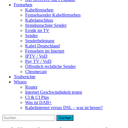
Fernsehen
Kabelfernsehen
Fernsehsender Kabelfernsehen
Kabelanschluss
fremdsprachige Sender
Erotik im TV
Sender
Senderbelegung
Kabel Deutschland
Fernsehen im Internet
IPTV / VoD
Pay TV / VoD
Öffentlich rechtliche Sender
Chromecast
Testberichte
Wissen
Router
Internet Geschwindigkeit testen
CI & CI Plus
Was ist DAB+
Kabelinternet versus DSL – was ist besser?
Suchen
nach: