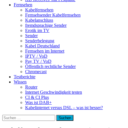
Fernsehen
Kabelfernsehen
Fernsehsender Kabelfernsehen
Kabelanschluss
fremdsprachige Sender
Erotik im TV
Sender
Senderbelegung
Kabel Deutschland
Fernsehen im Internet
IPTV / VoD
Pay TV / VoD
Öffentlich rechtliche Sender
Chromecast
Testberichte
Wissen
Router
Internet Geschwindigkeit testen
CI & CI Plus
Was ist DAB+
Kabelinternet versus DSL – was ist besser?
Suchen
nach: