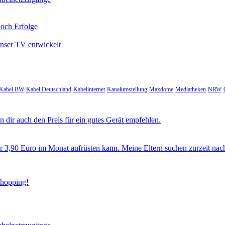
noch Erfolge
unser TV entwickelt
Kabel BW
Kabel Deutschland
Kabelinternet
Kanalumstellung
Maxdome
Mediatheken
NRW
 dir auch den Preis für ein gutes Gerät empfehlen.
ür 3,90 Euro im Monat aufrüsten kann. Meine Eltern suchen zurzeit nac
Shopping!