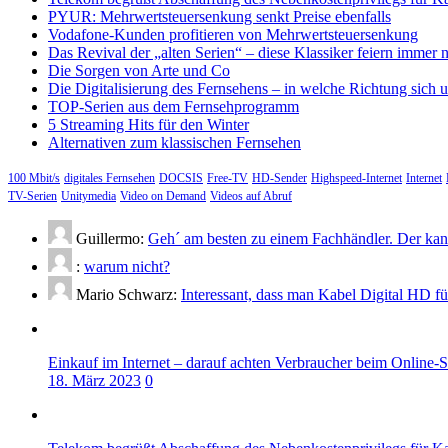
PYUR: Mehrwertsteuersenkung senkt Preise ebenfalls
Vodafone-Kunden profitieren von Mehrwertsteuersenkung
Das Revival der „alten Serien“ – diese Klassiker feiern immer 
Die Sorgen von Arte und Co
Die Digitalisierung des Fernsehens – in welche Richtung sich 
TOP-Serien aus dem Fernsehprogramm
5 Streaming Hits für den Winter
Alternativen zum klassischen Fernsehen
100 Mbit/s
digitales Fernsehen
DOCSIS
Free-TV
HD-Sender
Highspeed-Internet
Internet
TV-Serien
Unitymedia
Video on Demand
Videos auf Abruf
Guillermo:
Geh´ am besten zu einem Fachhändler. Der kann
:
warum nicht?
Mario Schwarz:
Interessant, dass man Kabel Digital HD f
Einkauf im Internet – darauf achten Verbraucher beim Online-
18. März 2023
0