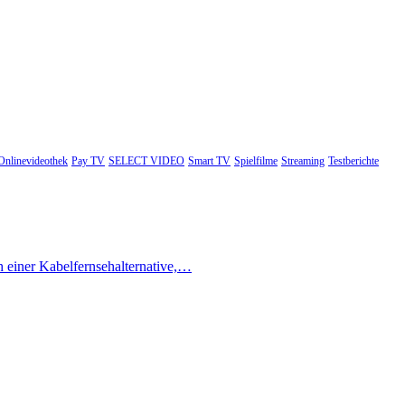
Onlinevideothek
Pay TV
SELECT VIDEO
Smart TV
Spielfilme
Streaming
Testberichte
h einer Kabelfernsehalternative,…