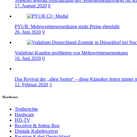
Telekom begrüßt Abschaffung des Nebenkostenprivilegs für K
17. August 2020
0
PYUR: Mehrwertsteuersenkung senkt Preise ebenfalls
26. Juni 2020
0
Vodafone-Kunden profitieren von Mehrwertsteuersenkung
16. Juni 2020
0
Das Revival der „alten Serien“ – diese Klassiker feiern immer 
12. Februar 2020
3
Hardware
Testberichte
Hardware
HD-TV
Receiver & Settop Box
Digitale Kabelreceiver
Receiver Kabel Deutschland