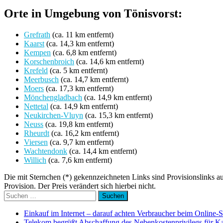
Orte in Umgebung von Tönisvorst:
Grefrath
(ca. 11 km entfernt)
Kaarst
(ca. 14,3 km entfernt)
Kempen
(ca. 6,8 km entfernt)
Korschenbroich
(ca. 14,6 km entfernt)
Krefeld
(ca. 5 km entfernt)
Meerbusch
(ca. 14,7 km entfernt)
Moers
(ca. 17,3 km entfernt)
Mönchengladbach
(ca. 14,9 km entfernt)
Nettetal
(ca. 14,9 km entfernt)
Neukirchen-Vluyn
(ca. 15,3 km entfernt)
Neuss
(ca. 19,8 km entfernt)
Rheurdt
(ca. 16,2 km entfernt)
Viersen
(ca. 9,7 km entfernt)
Wachtendonk
(ca. 14,4 km entfernt)
Willich
(ca. 7,6 km entfernt)
Die mit Sternchen (*) gekennzeichneten Links sind Provisionslinks a
Provision. Der Preis verändert sich hierbei nicht.
Suchen
nach:
Einkauf im Internet – darauf achten Verbraucher beim Online-
Telekom begrüßt Abschaffung des Nebenkostenprivilegs für K