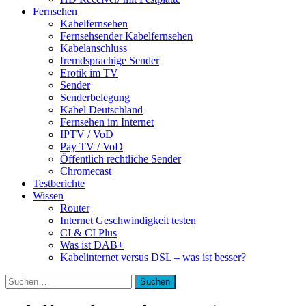
Fernsehen
Kabelfernsehen
Fernsehsender Kabelfernsehen
Kabelanschluss
fremdsprachige Sender
Erotik im TV
Sender
Senderbelegung
Kabel Deutschland
Fernsehen im Internet
IPTV / VoD
Pay TV / VoD
Öffentlich rechtliche Sender
Chromecast
Testberichte
Wissen
Router
Internet Geschwindigkeit testen
CI & CI Plus
Was ist DAB+
Kabelinternet versus DSL – was ist besser?
Suchen
nach: