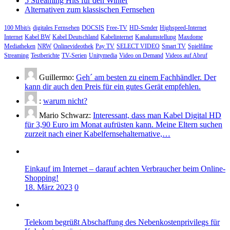
5 Streaming Hits für den Winter
Alternativen zum klassischen Fernsehen
100 Mbit/s
digitales Fernsehen
DOCSIS
Free-TV
HD-Sender
Highspeed-Internet
Internet
Kabel BW
Kabel Deutschland
Kabelinternet
Kanalumstellung
Maxdome
Mediatheken
NRW
Onlinevideothek
Pay TV
SELECT VIDEO
Smart TV
Spielfilme
Streaming
Testberichte
TV-Serien
Unitymedia
Video on Demand
Videos auf Abruf
Guillermo:
Geh´ am besten zu einem Fachhändler. Der
kann dir auch den Preis für ein gutes Gerät empfehlen.
:
warum nicht?
Mario Schwarz:
Interessant, dass man Kabel Digital HD
für 3,90 Euro im Monat aufrüsten kann. Meine Eltern suchen
zurzeit nach einer Kabelfernsehalternative,…
Einkauf im Internet – darauf achten Verbraucher beim Online-
Shopping!
18. März 2023
0
Telekom begrüßt Abschaffung des Nebenkostenprivilegs für