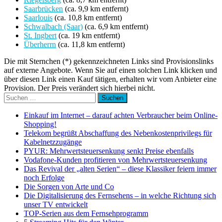
Saarbrücken
(ca. 9,9 km entfernt)
Saarlouis
(ca. 10,8 km entfernt)
Schwalbach (Saar)
(ca. 6,9 km entfernt)
St. Ingbert
(ca. 19 km entfernt)
Überherrn
(ca. 11,8 km entfernt)
Die mit Sternchen (*) gekennzeichneten Links sind Provisionslinks
auf externe Angebote. Wenn Sie auf einen solchen Link klicken und
über diesen Link einen Kauf tätigen, erhalten wir vom Anbieter eine
Provision. Der Preis verändert sich hierbei nicht.
Suchen
nach:
Einkauf im Internet – darauf achten Verbraucher beim Online-
Shopping!
Telekom begrüßt Abschaffung des Nebenkostenprivilegs für
Kabelnetzzugänge
PYUR: Mehrwertsteuersenkung senkt Preise ebenfalls
Vodafone-Kunden profitieren von Mehrwertsteuersenkung
Das Revival der „alten Serien“ – diese Klassiker feiern immer
noch Erfolge
Die Sorgen von Arte und Co
Die Digitalisierung des Fernsehens – in welche Richtung sich
unser TV entwickelt
TOP-Serien aus dem Fernsehprogramm