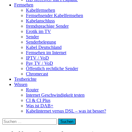
Fernsehen
Kabelfernsehen
Fernsehsender Kabelfernsehen
Kabelanschluss
fremdsprachige Sender
Erotik im TV
Sender
Senderbelegung
Kabel Deutschland
Fernsehen im Internet
IPTV / VoD
Pay TV / VoD
Öffentlich rechtliche Sender
Chromecast
Testberichte
Wissen
Router
Internet Geschwindigkeit testen
CI & CI Plus
Was ist DAB+
Kabelinternet versus DSL – was ist besser?
Suchen
nach: