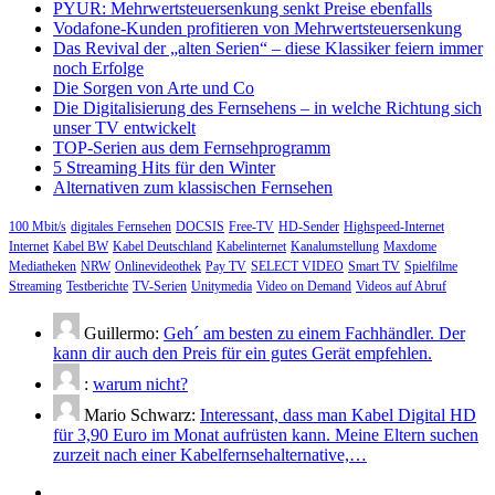
PYUR: Mehrwertsteuersenkung senkt Preise ebenfalls
Vodafone-Kunden profitieren von Mehrwertsteuersenkung
Das Revival der „alten Serien“ – diese Klassiker feiern immer
noch Erfolge
Die Sorgen von Arte und Co
Die Digitalisierung des Fernsehens – in welche Richtung sich
unser TV entwickelt
TOP-Serien aus dem Fernsehprogramm
5 Streaming Hits für den Winter
Alternativen zum klassischen Fernsehen
100 Mbit/s
digitales Fernsehen
DOCSIS
Free-TV
HD-Sender
Highspeed-Internet
Internet
Kabel BW
Kabel Deutschland
Kabelinternet
Kanalumstellung
Maxdome
Mediatheken
NRW
Onlinevideothek
Pay TV
SELECT VIDEO
Smart TV
Spielfilme
Streaming
Testberichte
TV-Serien
Unitymedia
Video on Demand
Videos auf Abruf
Guillermo:
Geh´ am besten zu einem Fachhändler. Der
kann dir auch den Preis für ein gutes Gerät empfehlen.
:
warum nicht?
Mario Schwarz:
Interessant, dass man Kabel Digital HD
für 3,90 Euro im Monat aufrüsten kann. Meine Eltern suchen
zurzeit nach einer Kabelfernsehalternative,…