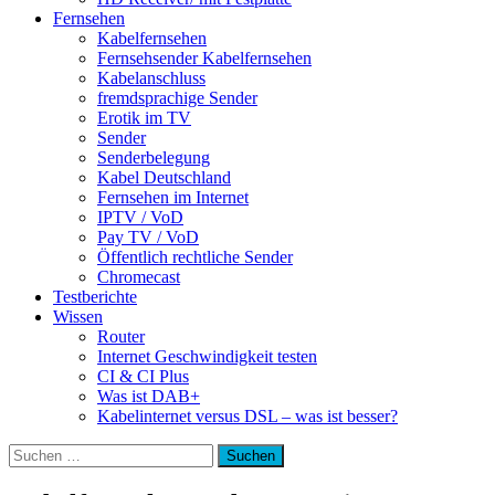
Fernsehen
Kabelfernsehen
Fernsehsender Kabelfernsehen
Kabelanschluss
fremdsprachige Sender
Erotik im TV
Sender
Senderbelegung
Kabel Deutschland
Fernsehen im Internet
IPTV / VoD
Pay TV / VoD
Öffentlich rechtliche Sender
Chromecast
Testberichte
Wissen
Router
Internet Geschwindigkeit testen
CI & CI Plus
Was ist DAB+
Kabelinternet versus DSL – was ist besser?
Suchen
nach: