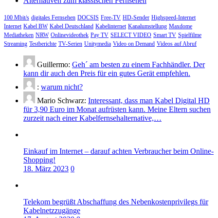
Alternativen zum klassischen Fernsehen
100 Mbit/s
digitales Fernsehen
DOCSIS
Free-TV
HD-Sender
Highspeed-Internet
Internet
Kabel BW
Kabel Deutschland
Kabelinternet
Kanalumstellung
Maxdome
Mediatheken
NRW
Onlinevideothek
Pay TV
SELECT VIDEO
Smart TV
Spielfilme
Streaming
Testberichte
TV-Serien
Unitymedia
Video on Demand
Videos auf Abruf
Guillermo:
Geh´ am besten zu einem Fachhändler. Der
kann dir auch den Preis für ein gutes Gerät empfehlen.
:
warum nicht?
Mario Schwarz:
Interessant, dass man Kabel Digital HD
für 3,90 Euro im Monat aufrüsten kann. Meine Eltern suchen
zurzeit nach einer Kabelfernsehalternative,…
Einkauf im Internet – darauf achten Verbraucher beim Online-
Shopping!
18. März 2023
0
Telekom begrüßt Abschaffung des Nebenkostenprivilegs für
Kabelnetzzugänge