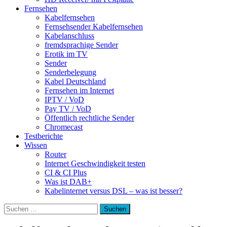
Fernsehen
Kabelfernsehen
Fernsehsender Kabelfernsehen
Kabelanschluss
fremdsprachige Sender
Erotik im TV
Sender
Senderbelegung
Kabel Deutschland
Fernsehen im Internet
IPTV / VoD
Pay TV / VoD
Öffentlich rechtliche Sender
Chromecast
Testberichte
Wissen
Router
Internet Geschwindigkeit testen
CI & CI Plus
Was ist DAB+
Kabelinternet versus DSL – was ist besser?
Suchen
nach: