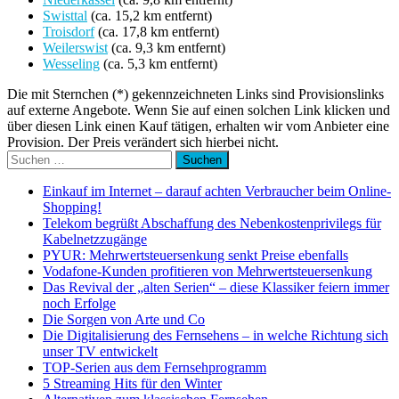
Swisttal
(ca. 15,2 km entfernt)
Troisdorf
(ca. 17,8 km entfernt)
Weilerswist
(ca. 9,3 km entfernt)
Wesseling
(ca. 5,3 km entfernt)
Die mit Sternchen (*) gekennzeichneten Links sind Provisionslinks
auf externe Angebote. Wenn Sie auf einen solchen Link klicken und
über diesen Link einen Kauf tätigen, erhalten wir vom Anbieter eine
Provision. Der Preis verändert sich hierbei nicht.
Suchen
nach:
Einkauf im Internet – darauf achten Verbraucher beim Online-
Shopping!
Telekom begrüßt Abschaffung des Nebenkostenprivilegs für
Kabelnetzzugänge
PYUR: Mehrwertsteuersenkung senkt Preise ebenfalls
Vodafone-Kunden profitieren von Mehrwertsteuersenkung
Das Revival der „alten Serien“ – diese Klassiker feiern immer
noch Erfolge
Die Sorgen von Arte und Co
Die Digitalisierung des Fernsehens – in welche Richtung sich
unser TV entwickelt
TOP-Serien aus dem Fernsehprogramm
5 Streaming Hits für den Winter