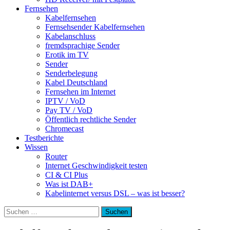
Fernsehen
Kabelfernsehen
Fernsehsender Kabelfernsehen
Kabelanschluss
fremdsprachige Sender
Erotik im TV
Sender
Senderbelegung
Kabel Deutschland
Fernsehen im Internet
IPTV / VoD
Pay TV / VoD
Öffentlich rechtliche Sender
Chromecast
Testberichte
Wissen
Router
Internet Geschwindigkeit testen
CI & CI Plus
Was ist DAB+
Kabelinternet versus DSL – was ist besser?
Suchen
nach: