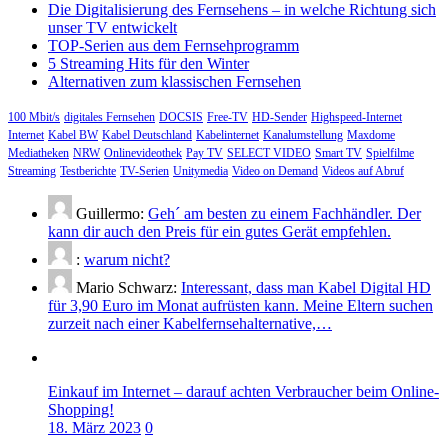
Die Digitalisierung des Fernsehens – in welche Richtung sich
unser TV entwickelt
TOP-Serien aus dem Fernsehprogramm
5 Streaming Hits für den Winter
Alternativen zum klassischen Fernsehen
100 Mbit/s
digitales Fernsehen
DOCSIS
Free-TV
HD-Sender
Highspeed-Internet
Internet
Kabel BW
Kabel Deutschland
Kabelinternet
Kanalumstellung
Maxdome
Mediatheken
NRW
Onlinevideothek
Pay TV
SELECT VIDEO
Smart TV
Spielfilme
Streaming
Testberichte
TV-Serien
Unitymedia
Video on Demand
Videos auf Abruf
Guillermo:
Geh´ am besten zu einem Fachhändler. Der
kann dir auch den Preis für ein gutes Gerät empfehlen.
:
warum nicht?
Mario Schwarz:
Interessant, dass man Kabel Digital HD
für 3,90 Euro im Monat aufrüsten kann. Meine Eltern suchen
zurzeit nach einer Kabelfernsehalternative,…
Einkauf im Internet – darauf achten Verbraucher beim Online-
Shopping!
18. März 2023
0