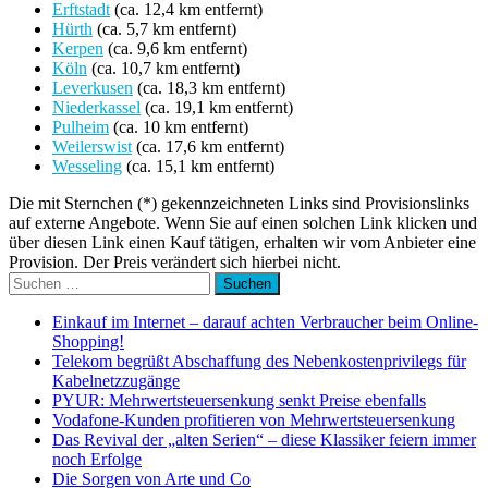
Erftstadt
(ca. 12,4 km entfernt)
Hürth
(ca. 5,7 km entfernt)
Kerpen
(ca. 9,6 km entfernt)
Köln
(ca. 10,7 km entfernt)
Leverkusen
(ca. 18,3 km entfernt)
Niederkassel
(ca. 19,1 km entfernt)
Pulheim
(ca. 10 km entfernt)
Weilerswist
(ca. 17,6 km entfernt)
Wesseling
(ca. 15,1 km entfernt)
Die mit Sternchen (*) gekennzeichneten Links sind Provisionslinks
auf externe Angebote. Wenn Sie auf einen solchen Link klicken und
über diesen Link einen Kauf tätigen, erhalten wir vom Anbieter eine
Provision. Der Preis verändert sich hierbei nicht.
Suchen
nach:
Einkauf im Internet – darauf achten Verbraucher beim Online-
Shopping!
Telekom begrüßt Abschaffung des Nebenkostenprivilegs für
Kabelnetzzugänge
PYUR: Mehrwertsteuersenkung senkt Preise ebenfalls
Vodafone-Kunden profitieren von Mehrwertsteuersenkung
Das Revival der „alten Serien“ – diese Klassiker feiern immer
noch Erfolge
Die Sorgen von Arte und Co