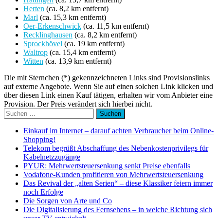
Herten
(ca. 8,2 km entfernt)
Marl
(ca. 15,3 km entfernt)
Oer-Erkenschwick
(ca. 11,5 km entfernt)
Recklinghausen
(ca. 8,2 km entfernt)
Sprockhövel
(ca. 19 km entfernt)
Waltrop
(ca. 15,4 km entfernt)
Witten
(ca. 13,9 km entfernt)
Die mit Sternchen (*) gekennzeichneten Links sind Provisionslinks
auf externe Angebote. Wenn Sie auf einen solchen Link klicken und
über diesen Link einen Kauf tätigen, erhalten wir vom Anbieter eine
Provision. Der Preis verändert sich hierbei nicht.
Suchen
nach:
Einkauf im Internet – darauf achten Verbraucher beim Online-
Shopping!
Telekom begrüßt Abschaffung des Nebenkostenprivilegs für
Kabelnetzzugänge
PYUR: Mehrwertsteuersenkung senkt Preise ebenfalls
Vodafone-Kunden profitieren von Mehrwertsteuersenkung
Das Revival der „alten Serien“ – diese Klassiker feiern immer
noch Erfolge
Die Sorgen von Arte und Co
Die Digitalisierung des Fernsehens – in welche Richtung sich