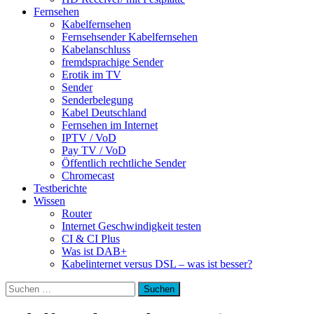
Fernsehen
Kabelfernsehen
Fernsehsender Kabelfernsehen
Kabelanschluss
fremdsprachige Sender
Erotik im TV
Sender
Senderbelegung
Kabel Deutschland
Fernsehen im Internet
IPTV / VoD
Pay TV / VoD
Öffentlich rechtliche Sender
Chromecast
Testberichte
Wissen
Router
Internet Geschwindigkeit testen
CI & CI Plus
Was ist DAB+
Kabelinternet versus DSL – was ist besser?
Suchen
nach: