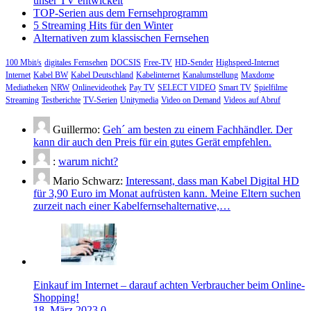
unser TV entwickelt
TOP-Serien aus dem Fernsehprogramm
5 Streaming Hits für den Winter
Alternativen zum klassischen Fernsehen
100 Mbit/s
digitales Fernsehen
DOCSIS
Free-TV
HD-Sender
Highspeed-Internet
Internet
Kabel BW
Kabel Deutschland
Kabelinternet
Kanalumstellung
Maxdome
Mediatheken
NRW
Onlinevideothek
Pay TV
SELECT VIDEO
Smart TV
Spielfilme
Streaming
Testberichte
TV-Serien
Unitymedia
Video on Demand
Videos auf Abruf
Guillermo:
Geh´ am besten zu einem Fachhändler. Der
kann dir auch den Preis für ein gutes Gerät empfehlen.
:
warum nicht?
Mario Schwarz:
Interessant, dass man Kabel Digital HD
für 3,90 Euro im Monat aufrüsten kann. Meine Eltern suchen
zurzeit nach einer Kabelfernsehalternative,…
Einkauf im Internet – darauf achten Verbraucher beim Online-
Shopping!
18. März 2023
0