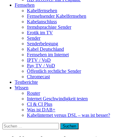
Fernsehen
Kabelfernsehen
Fernsehsender Kabelfernsehen
Kabelanschluss
fremdsprachige Sender
Erotik im TV
Sender
Senderbelegung
Kabel Deutschland
Fernsehen im Internet
IPTV / VoD
Pay TV / VoD
Öffentlich rechtliche Sender
Chromecast
Testberichte
Wissen
Router
Internet Geschwindigkeit testen
CI & CI Plus
Was ist DAB+
Kabelinternet versus DSL – was ist besser?
Suchen
nach: