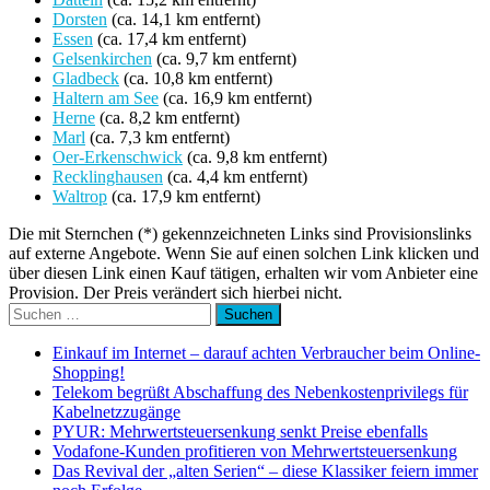
Dorsten
(ca. 14,1 km entfernt)
Essen
(ca. 17,4 km entfernt)
Gelsenkirchen
(ca. 9,7 km entfernt)
Gladbeck
(ca. 10,8 km entfernt)
Haltern am See
(ca. 16,9 km entfernt)
Herne
(ca. 8,2 km entfernt)
Marl
(ca. 7,3 km entfernt)
Oer-Erkenschwick
(ca. 9,8 km entfernt)
Recklinghausen
(ca. 4,4 km entfernt)
Waltrop
(ca. 17,9 km entfernt)
Die mit Sternchen (*) gekennzeichneten Links sind Provisionslinks
auf externe Angebote. Wenn Sie auf einen solchen Link klicken und
über diesen Link einen Kauf tätigen, erhalten wir vom Anbieter eine
Provision. Der Preis verändert sich hierbei nicht.
Suchen
nach:
Einkauf im Internet – darauf achten Verbraucher beim Online-
Shopping!
Telekom begrüßt Abschaffung des Nebenkostenprivilegs für
Kabelnetzzugänge
PYUR: Mehrwertsteuersenkung senkt Preise ebenfalls
Vodafone-Kunden profitieren von Mehrwertsteuersenkung
Das Revival der „alten Serien“ – diese Klassiker feiern immer