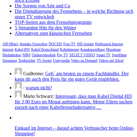
noch Erfolge
Die Sorgen von Arte und Co
Die Digitalisierung des Fernsehens – in welche Richtung sich
unser TV entwickelt
TOP-Serien aus dem Fernsehprogramm
5 Streaming Hits für den Winter
Alternativen zum klassischen Fernsehen
100 Mbit/s
digitales Fernsehen
DOCSIS
Free-TV
HD-Sender
Highspeed-Internet
Internet
Kabel BW
Kabel Deutschland
Kabelinternet
Kanalumstellung
Maxdome
Mediatheken
NRW
Onlinevideothek
Pay TV
SELECT VIDEO
Smart TV
Spielfilme
Streaming
Testberichte
TV-Serien
Unitymedia
Video on Demand
Videos auf Abruf
Guillermo:
Geh´ am besten zu einem Fachhändler. Der
kann dir auch den Preis für ein gutes Gerät empfehlen.
:
warum nicht?
Mario Schwarz:
Interessant, dass man Kabel Digital HD
für 3,90 Euro im Monat aufrüsten kann. Meine Eltern suchen
zurzeit nach einer Kabelfernsehalternative,…
Einkauf im Internet – darauf achten Verbraucher beim Online-
Shopping!