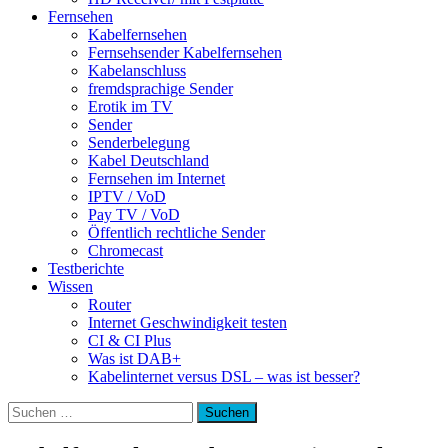
Fernsehen
Kabelfernsehen
Fernsehsender Kabelfernsehen
Kabelanschluss
fremdsprachige Sender
Erotik im TV
Sender
Senderbelegung
Kabel Deutschland
Fernsehen im Internet
IPTV / VoD
Pay TV / VoD
Öffentlich rechtliche Sender
Chromecast
Testberichte
Wissen
Router
Internet Geschwindigkeit testen
CI & CI Plus
Was ist DAB+
Kabelinternet versus DSL – was ist besser?
Suchen
nach: