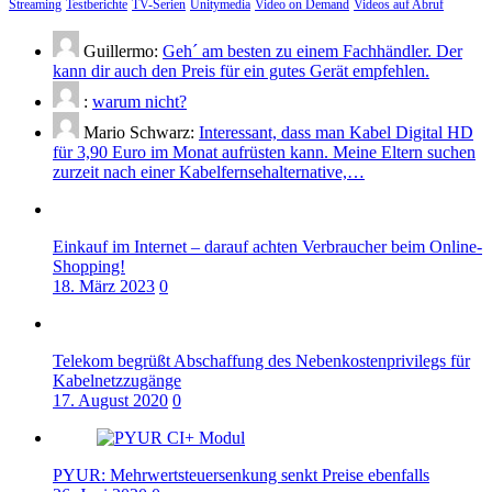
Streaming
Testberichte
TV-Serien
Unitymedia
Video on Demand
Videos auf Abruf
Guillermo:
Geh´ am besten zu einem Fachhändler. Der
kann dir auch den Preis für ein gutes Gerät empfehlen.
:
warum nicht?
Mario Schwarz:
Interessant, dass man Kabel Digital HD
für 3,90 Euro im Monat aufrüsten kann. Meine Eltern suchen
zurzeit nach einer Kabelfernsehalternative,…
Einkauf im Internet – darauf achten Verbraucher beim Online-
Shopping!
18. März 2023
0
Telekom begrüßt Abschaffung des Nebenkostenprivilegs für
Kabelnetzzugänge
17. August 2020
0
PYUR: Mehrwertsteuersenkung senkt Preise ebenfalls