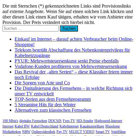
Die mit Sternchen (*) gekennzeichneten Links sind Provisionslinks
auf externe Angebote. Wenn Sie auf einen solchen Link klicken und
über diesen Link einen Kauf tätigen, erhalten wir vom Anbieter eine
Provision. Der Preis verändert sich hierbei nicht.
Suchen
nach:
Einkauf im Internet – darauf achten Verbraucher beim Online-
Shopping!
Telekom begrüßt Abschaffung des Nebenkostenprivilegs für
Kabelnetzzugänge
PYUR: Mehrwertsteuersenkung senkt Preise ebenfalls
Vodafone-Kunden profitieren von Mehrwertsteuersenkung
Das Revival der „alten Serien“ – diese Klassiker feiern immer
noch Erfolge
Die Sorgen von Arte und Co
Die Digitalisierung des Fernsehens – in welche Richtung sich
unser TV entwickelt
TOP-Serien aus dem Fernsehprogramm
5 Streaming Hits für den Winter
Alternativen zum klassischen Fernsehen
100 Mbit/s
digitales Fernsehen
DOCSIS
Free-TV
HD-Sender
Highspeed-Internet
Internet
Kabel BW
Kabel Deutschland
Kabelinternet
Kanalumstellung
Maxdome
Mediatheken
NRW
Onlinevideothek
Pay TV
SELECT VIDEO
Smart TV
Spielfilme