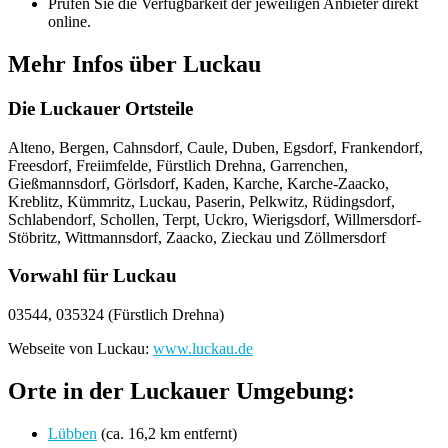
Prüfen Sie die Verfügbarkeit der jeweiligen Anbieter direkt
online.
Mehr Infos über Luckau
Die Luckauer Ortsteile
Alteno, Bergen, Cahnsdorf, Caule, Duben, Egsdorf, Frankendorf,
Freesdorf, Freiimfelde, Fürstlich Drehna, Garrenchen,
Gießmannsdorf, Görlsdorf, Kaden, Karche, Karche-Zaacko,
Kreblitz, Kümmritz, Luckau, Paserin, Pelkwitz, Rüdingsdorf,
Schlabendorf, Schollen, Terpt, Uckro, Wierigsdorf, Willmersdorf-
Stöbritz, Wittmannsdorf, Zaacko, Zieckau und Zöllmersdorf
Vorwahl für Luckau
03544, 035324 (Fürstlich Drehna)
Webseite von Luckau:
www.luckau.de
Orte in der Luckauer Umgebung:
Lübben
(ca. 16,2 km entfernt)