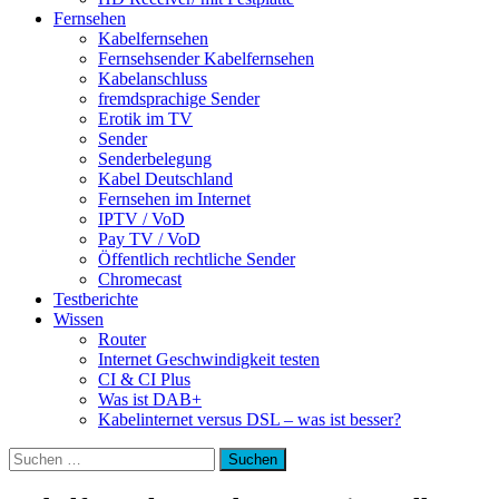
Fernsehen
Kabelfernsehen
Fernsehsender Kabelfernsehen
Kabelanschluss
fremdsprachige Sender
Erotik im TV
Sender
Senderbelegung
Kabel Deutschland
Fernsehen im Internet
IPTV / VoD
Pay TV / VoD
Öffentlich rechtliche Sender
Chromecast
Testberichte
Wissen
Router
Internet Geschwindigkeit testen
CI & CI Plus
Was ist DAB+
Kabelinternet versus DSL – was ist besser?
Suchen
nach: