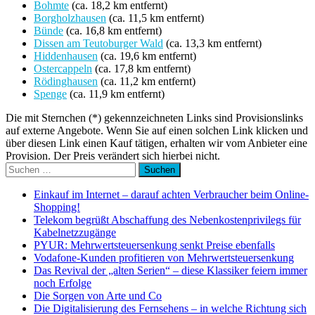
Bohmte
(ca. 18,2 km entfernt)
Borgholzhausen
(ca. 11,5 km entfernt)
Bünde
(ca. 16,8 km entfernt)
Dissen am Teutoburger Wald
(ca. 13,3 km entfernt)
Hiddenhausen
(ca. 19,6 km entfernt)
Ostercappeln
(ca. 17,8 km entfernt)
Rödinghausen
(ca. 11,2 km entfernt)
Spenge
(ca. 11,9 km entfernt)
Die mit Sternchen (*) gekennzeichneten Links sind Provisionslinks
auf externe Angebote. Wenn Sie auf einen solchen Link klicken und
über diesen Link einen Kauf tätigen, erhalten wir vom Anbieter eine
Provision. Der Preis verändert sich hierbei nicht.
Suchen
nach:
Einkauf im Internet – darauf achten Verbraucher beim Online-
Shopping!
Telekom begrüßt Abschaffung des Nebenkostenprivilegs für
Kabelnetzzugänge
PYUR: Mehrwertsteuersenkung senkt Preise ebenfalls
Vodafone-Kunden profitieren von Mehrwertsteuersenkung
Das Revival der „alten Serien“ – diese Klassiker feiern immer
noch Erfolge
Die Sorgen von Arte und Co
Die Digitalisierung des Fernsehens – in welche Richtung sich