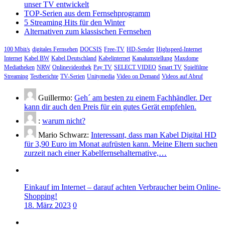
unser TV entwickelt
TOP-Serien aus dem Fernsehprogramm
5 Streaming Hits für den Winter
Alternativen zum klassischen Fernsehen
100 Mbit/s
digitales Fernsehen
DOCSIS
Free-TV
HD-Sender
Highspeed-Internet
Internet
Kabel BW
Kabel Deutschland
Kabelinternet
Kanalumstellung
Maxdome
Mediatheken
NRW
Onlinevideothek
Pay TV
SELECT VIDEO
Smart TV
Spielfilme
Streaming
Testberichte
TV-Serien
Unitymedia
Video on Demand
Videos auf Abruf
Guillermo:
Geh´ am besten zu einem Fachhändler. Der
kann dir auch den Preis für ein gutes Gerät empfehlen.
:
warum nicht?
Mario Schwarz:
Interessant, dass man Kabel Digital HD
für 3,90 Euro im Monat aufrüsten kann. Meine Eltern suchen
zurzeit nach einer Kabelfernsehalternative,…
Einkauf im Internet – darauf achten Verbraucher beim Online-
Shopping!
18. März 2023
0