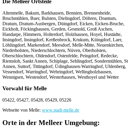
Die Melleer Ortsteile
Altenmelle, Bakum, Barkhausen, Bennien, Brennenheide,
Bruchmühlen, Buer, Bulsten, Dielingdorf, Döhren, Drantum,
Dratum, Dratum-Ausbergen, Düingdorf, Eicken, Eicken-Bruche,
Eickholt, Föckinghausen, Gerden, Gesmold, Groß Aschen,
Handarpe, Himmern, Holterdorf, Holzhausen, Hoyel, Hustädte,
Insingdorf, Insingdorf, Kerßenbrock, Krukum, Küingdorf, Laer,
Löhlingdorf, Markendorf, Meesdorf, Melle-Mitte, Neuenkirchen,
Niederholsten, Niederschlochtern, Nüven, Oberholsten,
Oberschlochtern, Oldendorf, Ostenfelde, Peingdorf, Redecke,
Riemsloh, Sankt Annen, Schiplage, Sehlingdorf, Sondermühlen, St
Annen, Suttorf, Tittingdorf, Üdinghausen-Warringhof, Uhlenberg,
Vessendorf, Warringhof, Wehringdorf, Wellingholzhausen,
Wennigsen, Westendorf, Westerhausen, Westhoyel und Wetter
Vorwahl für Melle
05422, 05427, 05428, 05429, 05226
Webseite von Melle:
www.stadt-melle.de
Orte in der Melleer Umgebung: