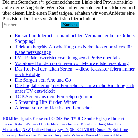
Die mit Sternchen (*) gekennzeichneten Links sind Provisionslinks
auf externe Angebote. Wenn Sie auf einen solchen Link klicken und
über diesen Link einen Kauf tätigen, erhalten wir vom Anbieter eine
Provision. Der Preis verändert sich hierbei nicht.
Suchen
nach:
Einkauf im Internet – darauf achten Verbraucher beim Online-
Shopping!
Telekom begrüßt Abschaffung des Nebenkostenprivilegs für
Kabelnetzzugänge
PYUR: Mehrwertsteuersenkung senkt Preise ebenfalls
Vodafone-Kunden profitieren von Mehrwertsteuersenkung
Das Revival der „alten Serien“ – diese Klassiker feiern immer
noch Erfolge
Die Sorgen von Arte und Co
Die Digitalisierung des Fernsehens – in welche Richtung sich
unser TV entwickelt
TOP-Serien aus dem Fernsehprogramm
5 Streaming Hits für den Winter
Alternativen zum klassischen Fernsehen
100 Mbit/s
digitales Fernsehen
DOCSIS
Free-TV
HD-Sender
Highspeed-Internet
Internet
Kabel BW
Kabel Deutschland
Kabelinternet
Kanalumstellung
Maxdome
Mediatheken
NRW
Onlinevideothek
Pay TV
SELECT VIDEO
Smart TV
Spielfilme
Streaming
Testberichte
TV-Serien
Unitymedia
Video on Demand
Videos auf Abruf