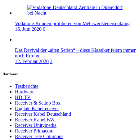
Vodafone-Kunden profitieren von Mehrwertsteuersenkung
16. Juni 2020
0
Das Revival der „alten Serien“ – diese Klassiker feiern immer
noch Erfolge
12. Februar 2020
3
Hardware
Testberichte
Hardware
HD-TV
Receiver & Settop Box
Digitale Kabelreceiver
Receiver Kabel Deutschland
Receiver Kabel BW
Receiver Unitymedia
Receiver Primacom
Receiver Tele Columbus