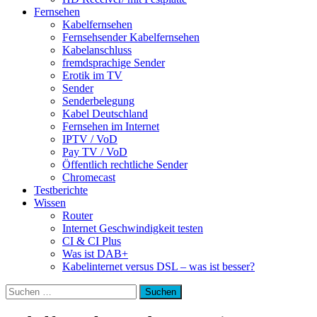
Fernsehen
Kabelfernsehen
Fernsehsender Kabelfernsehen
Kabelanschluss
fremdsprachige Sender
Erotik im TV
Sender
Senderbelegung
Kabel Deutschland
Fernsehen im Internet
IPTV / VoD
Pay TV / VoD
Öffentlich rechtliche Sender
Chromecast
Testberichte
Wissen
Router
Internet Geschwindigkeit testen
CI & CI Plus
Was ist DAB+
Kabelinternet versus DSL – was ist besser?
Suchen
nach: