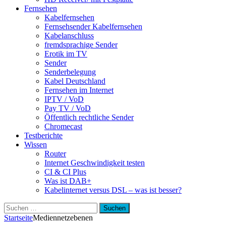
Fernsehen
Kabelfernsehen
Fernsehsender Kabelfernsehen
Kabelanschluss
fremdsprachige Sender
Erotik im TV
Sender
Senderbelegung
Kabel Deutschland
Fernsehen im Internet
IPTV / VoD
Pay TV / VoD
Öffentlich rechtliche Sender
Chromecast
Testberichte
Wissen
Router
Internet Geschwindigkeit testen
CI & CI Plus
Was ist DAB+
Kabelinternet versus DSL – was ist besser?
Suchen
nach:
Startseite
Medien
netzebenen