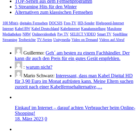
TOP-Serien aus dem Fernsehprogramm
5 Streaming Hits für den Winter
Alternativen zum klassischen Fernsehen
100 Mbit/s
digitales Fernsehen
DOCSIS
Free-TV
HD-Sender
Highspeed-Internet
Internet
Kabel BW
Kabel Deutschland
Kabelinternet
Kanalumstellung
Maxdome
Mediatheken
NRW
Onlinevideothek
Pay TV
SELECT VIDEO
Smart TV
Spielfilme
Streaming
Testberichte
TV-Serien
Unitymedia
Video on Demand
Videos auf Abruf
Guillermo:
Geh´ am besten zu einem Fachhändler. Der
kann dir auch den Preis für ein gutes Gerät empfehlen.
:
warum nicht?
Mario Schwarz:
Interessant, dass man Kabel Digital HD
für 3,90 Euro im Monat aufrüsten kann. Meine Eltern suchen
zurzeit nach einer Kabelfernsehalternative,…
Einkauf im Internet – darauf achten Verbraucher beim Online-
Shopping!
18. März 2023
0