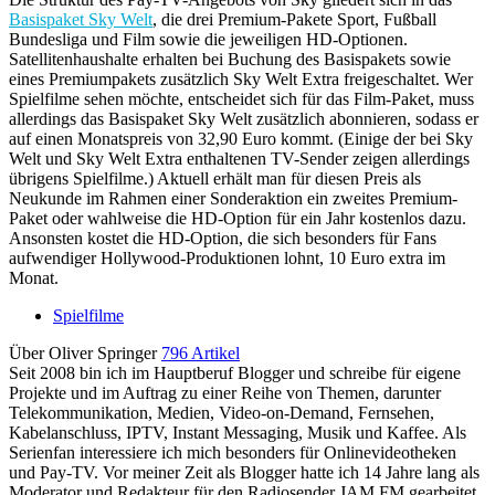
Basispaket Sky Welt
, die drei Premium-Pakete Sport, Fußball
Bundesliga und Film sowie die jeweiligen HD-Optionen.
Satellitenhaushalte erhalten bei Buchung des Basispakets sowie
eines Premiumpakets zusätzlich Sky Welt Extra freigeschaltet. Wer
Spielfilme sehen möchte, entscheidet sich für das Film-Paket, muss
allerdings das Basispaket Sky Welt zusätzlich abonnieren, sodass er
auf einen Monatspreis von 32,90 Euro kommt. (Einige der bei Sky
Welt und Sky Welt Extra enthaltenen TV-Sender zeigen allerdings
übrigens Spielfilme.) Aktuell erhält man für diesen Preis als
Neukunde im Rahmen einer Sonderaktion ein zweites Premium-
Paket oder wahlweise die HD-Option für ein Jahr kostenlos dazu.
Ansonsten kostet die HD-Option, die sich besonders für Fans
aufwendiger Hollywood-Produktionen lohnt, 10 Euro extra im
Monat.
Spielfilme
Über Oliver Springer
796 Artikel
Seit 2008 bin ich im Hauptberuf Blogger und schreibe für eigene
Projekte und im Auftrag zu einer Reihe von Themen, darunter
Telekommunikation, Medien, Video-on-Demand, Fernsehen,
Kabelanschluss, IPTV, Instant Messaging, Musik und Kaffee. Als
Serienfan interessiere ich mich besonders für Onlinevideotheken
und Pay-TV. Vor meiner Zeit als Blogger hatte ich 14 Jahre lang als
Moderator und Redakteur für den Radiosender JAM FM gearbeitet,