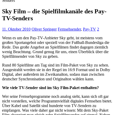
Senders
Sky Film – die Spielfilmkanäle des Pay-
TV-Senders
11. Oktober 2010
Oliver Springer
Fernsehsender
,
Pay-TV
2
Wenn es um den Pay-TV-Anbieter Sky geht, ist meistens vom
großen Sportangebot oder speziell von der Fußball-Bundesliga die
Rede. Das große Angebot an Spielfilmen findet dagegen ziemlich
wenig Beachtung. Grund genug für uns, einen Überblick über die
Spielfilmsender von Sky zu geben.
Rund 80 Spielfilme am Tag sind im Film-Paket von Sky zu sehen.
Ausgestrahlt werden sie in der Regel im 16:9 Format und in Dolby
Digital, aber außerdem im Zweikanalton, sodass man zwischen
deutscher Synchronisation und Originalton wählen kann.
Wie viele TV-Sender sind im Sky Film-Paket enthalten?
Wer seine Fernsehprogramme noch analog sieht, kann sich oft gar
nicht vorstellen, welche Programmvielfalt digitales Fernsehen bietet.
Über Kabel und Satellit sind hunderte von TV-Sendern zu
empfangen. Was viele daher gar nicht wissen: Mit dem Sky-Paket
Film abonniert man gleich zehn Spielfilmsender auf einmal. Neben