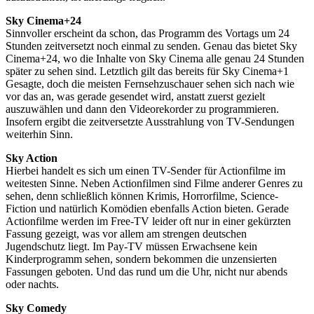
Sky Cinema+24
Sinnvoller erscheint da schon, das Programm des Vortags um 24
Stunden zeitversetzt noch einmal zu senden. Genau das bietet Sky
Cinema+24, wo die Inhalte von Sky Cinema alle genau 24 Stunden
später zu sehen sind. Letztlich gilt das bereits für Sky Cinema+1
Gesagte, doch die meisten Fernsehzuschauer sehen sich nach wie
vor das an, was gerade gesendet wird, anstatt zuerst gezielt
auszuwählen und dann den Videorekorder zu programmieren.
Insofern ergibt die zeitversetzte Ausstrahlung von TV-Sendungen
weiterhin Sinn.
Sky Action
Hierbei handelt es sich um einen TV-Sender für Actionfilme im
weitesten Sinne. Neben Actionfilmen sind Filme anderer Genres zu
sehen, denn schließlich können Krimis, Horrorfilme, Science-
Fiction und natürlich Komödien ebenfalls Action bieten. Gerade
Actionfilme werden im Free-TV leider oft nur in einer gekürzten
Fassung gezeigt, was vor allem am strengen deutschen
Jugendschutz liegt. Im Pay-TV müssen Erwachsene kein
Kinderprogramm sehen, sondern bekommen die unzensierten
Fassungen geboten. Und das rund um die Uhr, nicht nur abends
oder nachts.
Sky Comedy