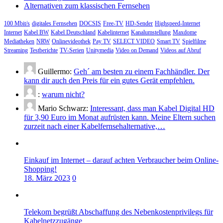
Alternativen zum klassischen Fernsehen
100 Mbit/s
digitales Fernsehen
DOCSIS
Free-TV
HD-Sender
Highspeed-Internet
Internet
Kabel BW
Kabel Deutschland
Kabelinternet
Kanalumstellung
Maxdome
Mediatheken
NRW
Onlinevideothek
Pay TV
SELECT VIDEO
Smart TV
Spielfilme
Streaming
Testberichte
TV-Serien
Unitymedia
Video on Demand
Videos auf Abruf
Guillermo:
Geh´ am besten zu einem Fachhändler. Der
kann dir auch den Preis für ein gutes Gerät empfehlen.
:
warum nicht?
Mario Schwarz:
Interessant, dass man Kabel Digital HD
für 3,90 Euro im Monat aufrüsten kann. Meine Eltern suchen
zurzeit nach einer Kabelfernsehalternative,…
Einkauf im Internet – darauf achten Verbraucher beim Online-
Shopping!
18. März 2023
0
Telekom begrüßt Abschaffung des Nebenkostenprivilegs für
Kabelnetzzugänge