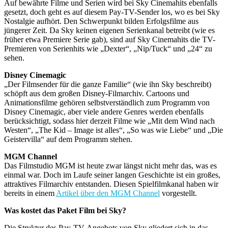
Auf bewährte Filme und Serien wird bei Sky Cinemahits ebenfalls
gesetzt, doch geht es auf diesem Pay-TV-Sender los, wo es bei Sky
Nostalgie aufhört. Den Schwerpunkt bilden Erfolgsfilme aus
jüngerer Zeit. Da Sky keinen eigenen Serienkanal betreibt (wie es
früher etwa Premiere Serie gab), sind auf Sky Cinemahits die TV-
Premieren von Serienhits wie „Dexter“, „Nip/Tuck“ und „24“ zu
sehen.
Disney Cinemagic
„Der Filmsender für die ganze Familie“ (wie ihn Sky beschreibt)
schöpft aus dem großen Disney-Filmarchiv. Cartoons und
Animationsfilme gehören selbstverständlich zum Programm von
Disney Cinemagic, aber viele andere Genres werden ebenfalls
berücksichtigt, sodass hier derzeit Filme wie „Mit dem Wind nach
Westen“, „The Kid – Image ist alles“, „So was wie Liebe“ und „Die
Geistervilla“ auf dem Programm stehen.
MGM Channel
Das Filmstudio MGM ist heute zwar längst nicht mehr das, was es
einmal war. Doch im Laufe seiner langen Geschichte ist ein großes,
attraktives Filmarchiv entstanden. Diesen Spielfilmkanal haben wir
bereits in einem
Artikel über den MGM Channel
vorgestellt.
Was kostet das Paket Film bei Sky?
Die Struktur des Pay-TV-Angebots von Sky gliedert sich in das