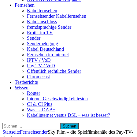
Fernsehen
Kabelfernsehen
Fernsehsender Kabelfernsehen
Kabelanschluss
fremdsprachige Sender
Erotik im TV
Sender
Senderbelegung
Kabel Deutschland
Fernsehen im Internet
IPTV / VoD
Pay TV / VoD
Öffentlich rechtliche Sender
Chromecast
Testberichte
Wissen
Router
Internet Geschwindigkeit testen
CI & CI Plus
Was ist DAB+
Kabelinternet versus DSL – was ist besser?
Suchen
nach:
Startseite
Fernsehsender
Sky Film – die Spielfilmkanäle des Pay-TV-