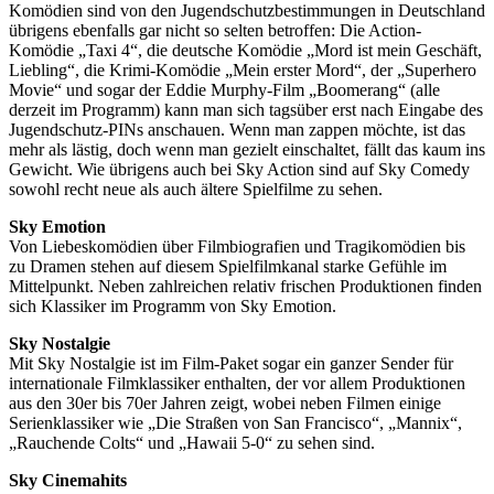
Komödien sind von den Jugendschutzbestimmungen in Deutschland
übrigens ebenfalls gar nicht so selten betroffen: Die Action-
Komödie „Taxi 4“, die deutsche Komödie „Mord ist mein Geschäft,
Liebling“, die Krimi-Komödie „Mein erster Mord“, der „Superhero
Movie“ und sogar der Eddie Murphy-Film „Boomerang“ (alle
derzeit im Programm) kann man sich tagsüber erst nach Eingabe des
Jugendschutz-PINs anschauen. Wenn man zappen möchte, ist das
mehr als lästig, doch wenn man gezielt einschaltet, fällt das kaum ins
Gewicht. Wie übrigens auch bei Sky Action sind auf Sky Comedy
sowohl recht neue als auch ältere Spielfilme zu sehen.
Sky Emotion
Von Liebeskomödien über Filmbiografien und Tragikomödien bis
zu Dramen stehen auf diesem Spielfilmkanal starke Gefühle im
Mittelpunkt. Neben zahlreichen relativ frischen Produktionen finden
sich Klassiker im Programm von Sky Emotion.
Sky Nostalgie
Mit Sky Nostalgie ist im Film-Paket sogar ein ganzer Sender für
internationale Filmklassiker enthalten, der vor allem Produktionen
aus den 30er bis 70er Jahren zeigt, wobei neben Filmen einige
Serienklassiker wie „Die Straßen von San Francisco“, „Mannix“,
„Rauchende Colts“ und „Hawaii 5-0“ zu sehen sind.
Sky Cinemahits