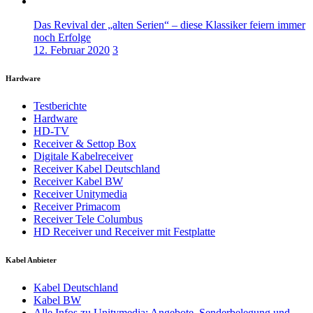
Das Revival der „alten Serien“ – diese Klassiker feiern immer
noch Erfolge
12. Februar 2020
3
Hardware
Testberichte
Hardware
HD-TV
Receiver & Settop Box
Digitale Kabelreceiver
Receiver Kabel Deutschland
Receiver Kabel BW
Receiver Unitymedia
Receiver Primacom
Receiver Tele Columbus
HD Receiver und Receiver mit Festplatte
Kabel Anbieter
Kabel Deutschland
Kabel BW
Alle Infos zu Unitymedia: Angebote, Senderbelegung und