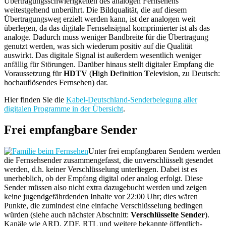
Übertragungsschwierigkeiten des analogen Fernsehens
weitestgehend unberührt. Die Bildqualität, die auf diesem
Übertragungsweg erzielt werden kann, ist der analogen weit
überlegen, da das digitale Fernsehsignal komprimierter ist als das
analoge. Dadurch muss weniger Bandbreite für die Übertragung
genutzt werden, was sich wiederum positiv auf die Qualität
auswirkt. Das digitale Signal ist außerdem wesentlich weniger
anfällig für Störungen. Darüber hinaus stellt digitaler Empfang die
Voraussetzung für
HDTV
(
H
igh
D
efinition
T
ele
v
ision, zu Deutsch:
hochauflösendes Fernsehen) dar.
Hier finden Sie die
Kabel-Deutschland-Senderbelegung aller
digitalen Programme in der Übersicht
.
Frei empfangbare Sender
Unter frei empfangbaren Sendern werden
die Fernsehsender zusammengefasst, die unverschlüsselt gesendet
werden, d.h. keiner Verschlüsselung unterliegen. Dabei ist es
unerheblich, ob der Empfang digital oder analog erfolgt. Diese
Sender müssen also nicht extra dazugebucht werden und zeigen
keine jugendgefährdenden Inhalte vor 22:00 Uhr; dies wären
Punkte, die zumindest eine einfache Verschlüsselung bedingen
würden (siehe auch nächster Abschnitt:
Verschlüsselte Sender
).
Kanäle wie ARD, ZDF, RTL und weitere bekannte öffentlich-