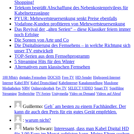
Shopping!
Telekom begrüßt Abschaffung des Nebenkostenprivilegs für
Kabelnetzzugänge
PYUR: Mehrwertsteuersenkung senkt Preise ebenfalls
Vodafone-Kunden profitieren von Mehrwertsteuersenkung
Das Revival der „alten Serien“ – diese Klassiker feiern immer
noch Erfolge
Die Sorgen von Arte und Co
Die Digitalisierung des Fernsehens – in welche Richtung sich
unser TV entwickelt
TOP-Serien aus dem Fernsehprogramm
5 Streaming Hits für den Winter
Alternativen zum klassischen Fernsehen
100 Mbit/s
digitales Fernsehen
DOCSIS
Free-TV
HD-Sender
Highspeed-Internet
Internet
Kabel BW
Kabel Deutschland
Kabelinternet
Kanalumstellung
Maxdome
Mediatheken
NRW
Onlinevideothek
Pay TV
SELECT VIDEO
Smart TV
Spielfilme
Streaming
Testberichte
TV-Serien
Unitymedia
Video on Demand
Videos auf Abruf
Guillermo:
Geh´ am besten zu einem Fachhändler. Der
kann dir auch den Preis für ein gutes Gerät empfehlen.
:
warum nicht?
Mario Schwarz:
Interessant, dass man Kabel Digital HD
für 3,90 Euro im Monat aufrüsten kann. Meine Eltern suchen