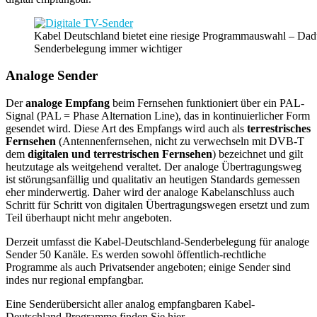
Kabel Deutschland bietet eine riesige Programmauswahl – Dad
Senderbelegung immer wichtiger
Analoge Sender
Der
analoge Empfang
beim Fernsehen funktioniert über ein PAL-
Signal (PAL = Phase Alternation Line), das in kontinuierlicher Form
gesendet wird. Diese Art des Empfangs wird auch als
terrestrisches
Fernsehen
(Antennenfernsehen, nicht zu verwechseln mit DVB-T
dem
digitalen und terrestrischen Fernsehen
) bezeichnet und gilt
heutzutage als weitgehend veraltet. Der analoge Übertragungsweg
ist störungsanfällig und qualitativ an heutigen Standards gemessen
eher minderwertig. Daher wird der analoge Kabelanschluss auch
Schritt für Schritt von digitalen Übertragungswegen ersetzt und zum
Teil überhaupt nicht mehr angeboten.
Derzeit umfasst die Kabel-Deutschland-Senderbelegung für analoge
Sender 50 Kanäle. Es werden sowohl öffentlich-rechtliche
Programme als auch Privatsender angeboten; einige Sender sind
indes nur regional empfangbar.
Eine Senderübersicht aller analog empfangbaren Kabel-
Deutschland-Programme finden Sie hier.