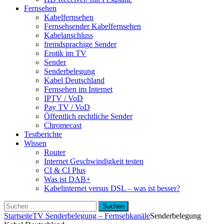
Fernsehen
Kabelfernsehen
Fernsehsender Kabelfernsehen
Kabelanschluss
fremdsprachige Sender
Erotik im TV
Sender
Senderbelegung
Kabel Deutschland
Fernsehen im Internet
IPTV / VoD
Pay TV / VoD
Öffentlich rechtliche Sender
Chromecast
Testberichte
Wissen
Router
Internet Geschwindigkeit testen
CI & CI Plus
Was ist DAB+
Kabelinternet versus DSL – was ist besser?
Suchen
nach:
Startseite
TV Senderbelegung – Fernsehkanäle
Senderbelegung