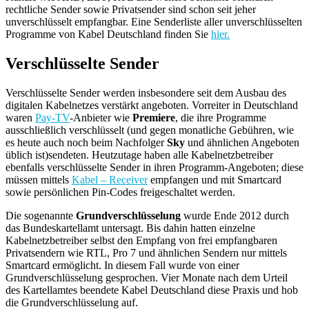
rechtliche Sender sowie Privatsender sind schon seit jeher
unverschlüsselt empfangbar. Eine Senderliste aller unverschlüsselten
Programme von Kabel Deutschland finden Sie
hier.
Verschlüsselte Sender
Verschlüsselte Sender werden insbesondere seit dem Ausbau des
digitalen Kabelnetzes verstärkt angeboten. Vorreiter in Deutschland
waren
Pay-TV
-Anbieter wie
Premiere
, die ihre Programme
ausschließlich verschlüsselt (und gegen monatliche Gebühren, wie
es heute auch noch beim Nachfolger
Sky
und ähnlichen Angeboten
üblich ist)sendeten. Heutzutage haben alle Kabelnetzbetreiber
ebenfalls verschlüsselte Sender in ihren Programm-Angeboten; diese
müssen mittels
Kabel – Receiver
empfangen und mit Smartcard
sowie persönlichen Pin-Codes freigeschaltet werden.
Die sogenannte
Grundverschlüsselung
wurde Ende 2012 durch
das Bundeskartellamt untersagt. Bis dahin hatten einzelne
Kabelnetzbetreiber selbst den Empfang von frei empfangbaren
Privatsendern wie RTL, Pro 7 und ähnlichen Sendern nur mittels
Smartcard ermöglicht. In diesem Fall wurde von einer
Grundverschlüsselung gesprochen. Vier Monate nach dem Urteil
des Kartellamtes beendete Kabel Deutschland diese Praxis und hob
die Grundverschlüsselung auf.