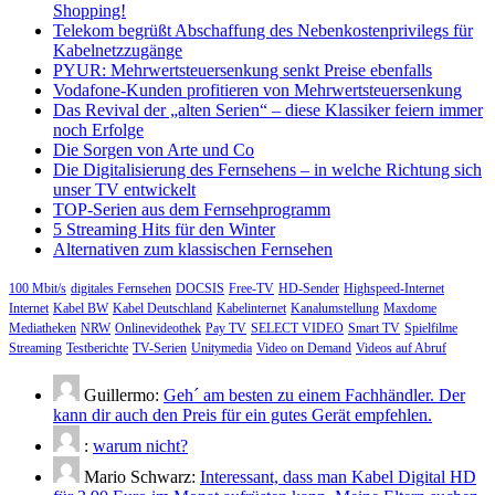
Shopping!
Telekom begrüßt Abschaffung des Nebenkostenprivilegs für
Kabelnetzzugänge
PYUR: Mehrwertsteuersenkung senkt Preise ebenfalls
Vodafone-Kunden profitieren von Mehrwertsteuersenkung
Das Revival der „alten Serien“ – diese Klassiker feiern immer
noch Erfolge
Die Sorgen von Arte und Co
Die Digitalisierung des Fernsehens – in welche Richtung sich
unser TV entwickelt
TOP-Serien aus dem Fernsehprogramm
5 Streaming Hits für den Winter
Alternativen zum klassischen Fernsehen
100 Mbit/s
digitales Fernsehen
DOCSIS
Free-TV
HD-Sender
Highspeed-Internet
Internet
Kabel BW
Kabel Deutschland
Kabelinternet
Kanalumstellung
Maxdome
Mediatheken
NRW
Onlinevideothek
Pay TV
SELECT VIDEO
Smart TV
Spielfilme
Streaming
Testberichte
TV-Serien
Unitymedia
Video on Demand
Videos auf Abruf
Guillermo:
Geh´ am besten zu einem Fachhändler. Der
kann dir auch den Preis für ein gutes Gerät empfehlen.
:
warum nicht?
Mario Schwarz:
Interessant, dass man Kabel Digital HD