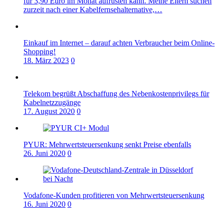
für 3,90 Euro im Monat aufrüsten kann. Meine Eltern suchen
zurzeit nach einer Kabelfernsehalternative,…
Einkauf im Internet – darauf achten Verbraucher beim Online-
Shopping!
18. März 2023
0
Telekom begrüßt Abschaffung des Nebenkostenprivilegs für
Kabelnetzzugänge
17. August 2020
0
PYUR: Mehrwertsteuersenkung senkt Preise ebenfalls
26. Juni 2020
0
Vodafone-Kunden profitieren von Mehrwertsteuersenkung
16. Juni 2020
0