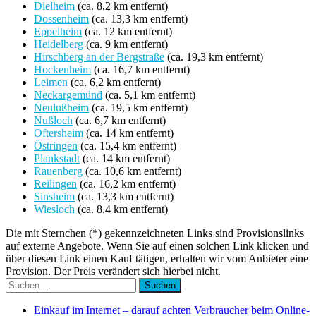
Dielheim
(ca. 8,2 km entfernt)
Dossenheim
(ca. 13,3 km entfernt)
Eppelheim
(ca. 12 km entfernt)
Heidelberg
(ca. 9 km entfernt)
Hirschberg an der Bergstraße
(ca. 19,3 km entfernt)
Hockenheim
(ca. 16,7 km entfernt)
Leimen
(ca. 6,2 km entfernt)
Neckargemünd
(ca. 5,1 km entfernt)
Neulußheim
(ca. 19,5 km entfernt)
Nußloch
(ca. 6,7 km entfernt)
Oftersheim
(ca. 14 km entfernt)
Östringen
(ca. 15,4 km entfernt)
Plankstadt
(ca. 14 km entfernt)
Rauenberg
(ca. 10,6 km entfernt)
Reilingen
(ca. 16,2 km entfernt)
Sinsheim
(ca. 13,3 km entfernt)
Wiesloch
(ca. 8,4 km entfernt)
Die mit Sternchen (*) gekennzeichneten Links sind Provisionslinks
auf externe Angebote. Wenn Sie auf einen solchen Link klicken und
über diesen Link einen Kauf tätigen, erhalten wir vom Anbieter eine
Provision. Der Preis verändert sich hierbei nicht.
Suchen
nach:
Einkauf im Internet – darauf achten Verbraucher beim Online-