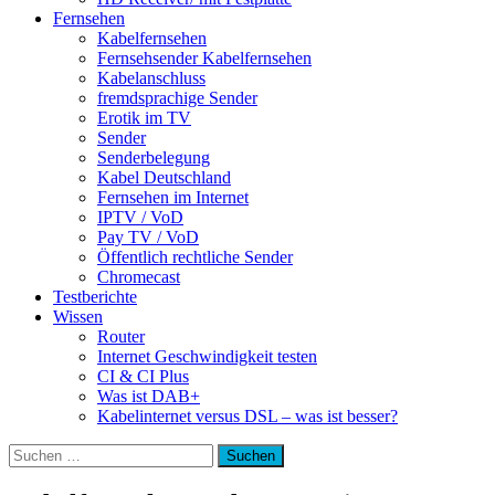
Fernsehen
Kabelfernsehen
Fernsehsender Kabelfernsehen
Kabelanschluss
fremdsprachige Sender
Erotik im TV
Sender
Senderbelegung
Kabel Deutschland
Fernsehen im Internet
IPTV / VoD
Pay TV / VoD
Öffentlich rechtliche Sender
Chromecast
Testberichte
Wissen
Router
Internet Geschwindigkeit testen
CI & CI Plus
Was ist DAB+
Kabelinternet versus DSL – was ist besser?
Suchen
nach: