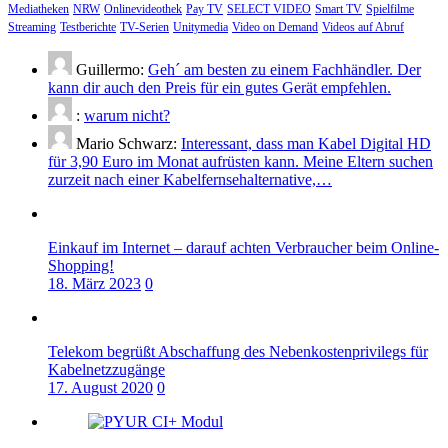
Mediatheken
NRW
Onlinevideothek
Pay TV
SELECT VIDEO
Smart TV
Spielfilme
Streaming
Testberichte
TV-Serien
Unitymedia
Video on Demand
Videos auf Abruf
Guillermo:
Geh´ am besten zu einem Fachhändler. Der
kann dir auch den Preis für ein gutes Gerät empfehlen.
:
warum nicht?
Mario Schwarz:
Interessant, dass man Kabel Digital HD
für 3,90 Euro im Monat aufrüsten kann. Meine Eltern suchen
zurzeit nach einer Kabelfernsehalternative,…
Einkauf im Internet – darauf achten Verbraucher beim Online-
Shopping!
18. März 2023
0
Telekom begrüßt Abschaffung des Nebenkostenprivilegs für
Kabelnetzzugänge
17. August 2020
0