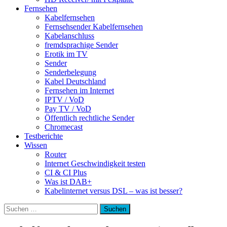
Fernsehen
Kabelfernsehen
Fernsehsender Kabelfernsehen
Kabelanschluss
fremdsprachige Sender
Erotik im TV
Sender
Senderbelegung
Kabel Deutschland
Fernsehen im Internet
IPTV / VoD
Pay TV / VoD
Öffentlich rechtliche Sender
Chromecast
Testberichte
Wissen
Router
Internet Geschwindigkeit testen
CI & CI Plus
Was ist DAB+
Kabelinternet versus DSL – was ist besser?
Suchen
nach: