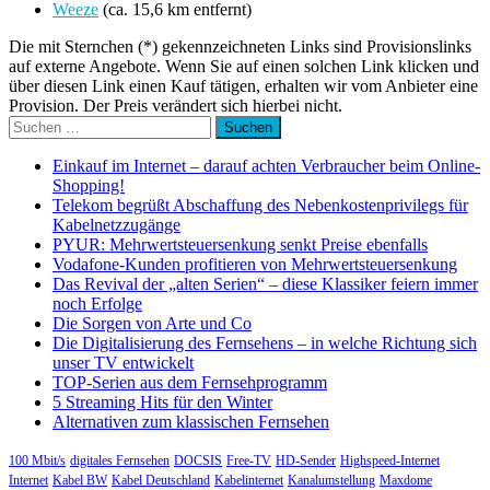
Weeze
(ca. 15,6 km entfernt)
Die mit Sternchen (*) gekennzeichneten Links sind Provisionslinks
auf externe Angebote. Wenn Sie auf einen solchen Link klicken und
über diesen Link einen Kauf tätigen, erhalten wir vom Anbieter eine
Provision. Der Preis verändert sich hierbei nicht.
Suchen
nach:
Einkauf im Internet – darauf achten Verbraucher beim Online-
Shopping!
Telekom begrüßt Abschaffung des Nebenkostenprivilegs für
Kabelnetzzugänge
PYUR: Mehrwertsteuersenkung senkt Preise ebenfalls
Vodafone-Kunden profitieren von Mehrwertsteuersenkung
Das Revival der „alten Serien“ – diese Klassiker feiern immer
noch Erfolge
Die Sorgen von Arte und Co
Die Digitalisierung des Fernsehens – in welche Richtung sich
unser TV entwickelt
TOP-Serien aus dem Fernsehprogramm
5 Streaming Hits für den Winter
Alternativen zum klassischen Fernsehen
100 Mbit/s
digitales Fernsehen
DOCSIS
Free-TV
HD-Sender
Highspeed-Internet
Internet
Kabel BW
Kabel Deutschland
Kabelinternet
Kanalumstellung
Maxdome