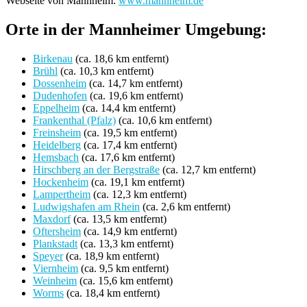
Webseite von Mannheim:
www.mannheim.de
Orte in der Mannheimer Umgebung:
Birkenau
(ca. 18,6 km entfernt)
Brühl
(ca. 10,3 km entfernt)
Dossenheim
(ca. 14,7 km entfernt)
Dudenhofen
(ca. 19,6 km entfernt)
Eppelheim
(ca. 14,4 km entfernt)
Frankenthal (Pfalz)
(ca. 10,6 km entfernt)
Freinsheim
(ca. 19,5 km entfernt)
Heidelberg
(ca. 17,4 km entfernt)
Hemsbach
(ca. 17,6 km entfernt)
Hirschberg an der Bergstraße
(ca. 12,7 km entfernt)
Hockenheim
(ca. 19,1 km entfernt)
Lampertheim
(ca. 12,3 km entfernt)
Ludwigshafen am Rhein
(ca. 2,6 km entfernt)
Maxdorf
(ca. 13,5 km entfernt)
Oftersheim
(ca. 14,9 km entfernt)
Plankstadt
(ca. 13,3 km entfernt)
Speyer
(ca. 18,9 km entfernt)
Viernheim
(ca. 9,5 km entfernt)
Weinheim
(ca. 15,6 km entfernt)
Worms
(ca. 18,4 km entfernt)