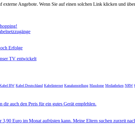
uf externe Angebote. Wenn Sie auf einen solchen Link klicken und über
Shopping!
abelnetzzugänge
noch Erfolge
unser TV entwickelt
Kabel BW
Kabel Deutschland
Kabelinternet
Kanalumstellung
Maxdome
Mediatheken
NRW
 dir auch den Preis für ein gutes Gerät empfehlen.
ür 3,90 Euro im Monat aufrüsten kann. Meine Eltern suchen zurzeit nac