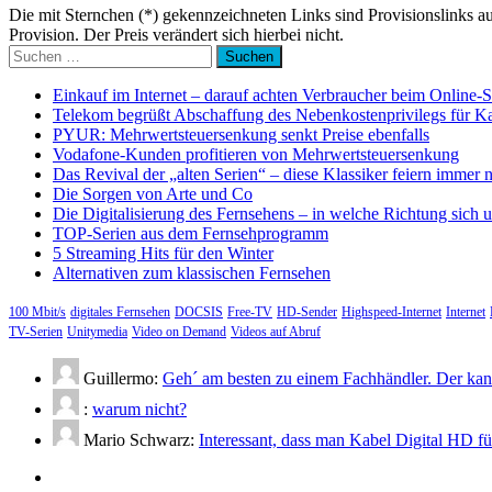
Die mit Sternchen (*) gekennzeichneten Links sind Provisionslinks a
Provision. Der Preis verändert sich hierbei nicht.
Suchen
nach:
Einkauf im Internet – darauf achten Verbraucher beim Online-
Telekom begrüßt Abschaffung des Nebenkostenprivilegs für K
PYUR: Mehrwertsteuersenkung senkt Preise ebenfalls
Vodafone-Kunden profitieren von Mehrwertsteuersenkung
Das Revival der „alten Serien“ – diese Klassiker feiern immer 
Die Sorgen von Arte und Co
Die Digitalisierung des Fernsehens – in welche Richtung sich 
TOP-Serien aus dem Fernsehprogramm
5 Streaming Hits für den Winter
Alternativen zum klassischen Fernsehen
100 Mbit/s
digitales Fernsehen
DOCSIS
Free-TV
HD-Sender
Highspeed-Internet
Internet
TV-Serien
Unitymedia
Video on Demand
Videos auf Abruf
Guillermo:
Geh´ am besten zu einem Fachhändler. Der kann
:
warum nicht?
Mario Schwarz:
Interessant, dass man Kabel Digital HD f