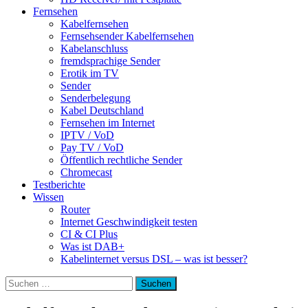
Fernsehen
Kabelfernsehen
Fernsehsender Kabelfernsehen
Kabelanschluss
fremdsprachige Sender
Erotik im TV
Sender
Senderbelegung
Kabel Deutschland
Fernsehen im Internet
IPTV / VoD
Pay TV / VoD
Öffentlich rechtliche Sender
Chromecast
Testberichte
Wissen
Router
Internet Geschwindigkeit testen
CI & CI Plus
Was ist DAB+
Kabelinternet versus DSL – was ist besser?
Suchen
nach: