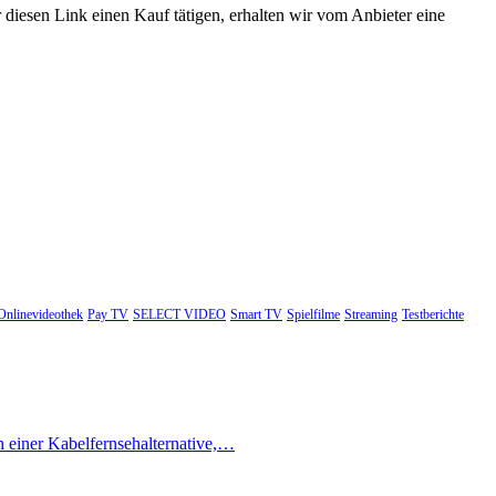
 diesen Link einen Kauf tätigen, erhalten wir vom Anbieter eine
Onlinevideothek
Pay TV
SELECT VIDEO
Smart TV
Spielfilme
Streaming
Testberichte
h einer Kabelfernsehalternative,…