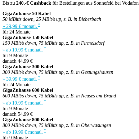
Bis zu
240,-€ Cashback
für Bestellungen aus Sonnefeld bei Vodafon
GigaZuhause 50 Kabel
50 MBit/s down, 25 MBit/s up, z. B. in Bieberbach
*
» 29,99 € monatl.
für 24 Monate
GigaZuhause 150 Kabel
150 MBit/s down, 75 MBit/s up, z. B. in Firmelsdorf
*
» ab 19,99 € monatl.
für 9 Monate
danach 44,99 €
GigaZuhause 300 Kabel
300 MBit/s down, 75 MBit/s up, z. B. in Gestungshausen
*
» 39,99 € monatl.
für 24 Monate
GigaZuhause 600 Kabel
600 MBit/s down, 75 MBit/s up, z. B. in Neuses am Brand
*
» ab 19,99 € monatl.
für 9 Monate
danach 54,99 €
GigaZuhause 800 Kabel
800 MBit/s down, 75 MBit/s up, z. B. in Oberwasungen
*
» ab 19,99 € monatl.
für 9 Monate