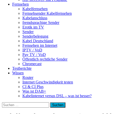
Fernsehen
Kabelfernsehen
Fernsehsender Kabelfernsehen
Kabelanschluss
fremdsprachige Sender
Erotik im TV
Sender
Senderbelegung
Kabel Deutschland
Fernsehen im Internet
IPTV / VoD
Pay TV / VoD
Öffentlich rechtliche Sender
Chromecast
Testberichte
Wissen
Router
Internet Geschwindigkeit testen
CI & CI Plus
Was ist DAB+
Kabelinternet versus DSL – was ist besser?
Suchen
nach: