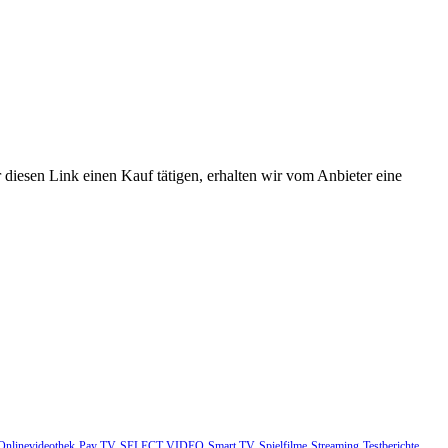
 diesen Link einen Kauf tätigen, erhalten wir vom Anbieter eine
Onlinevideothek
Pay TV
SELECT VIDEO
Smart TV
Spielfilme
Streaming
Testberichte