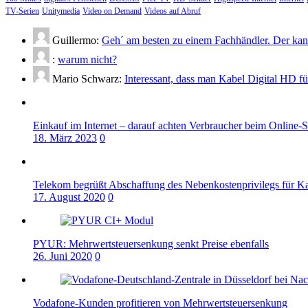
TV-Serien
Unitymedia
Video on Demand
Videos auf Abruf
Guillermo:
Geh´ am besten zu einem Fachhändler. Der kann
:
warum nicht?
Mario Schwarz:
Interessant, dass man Kabel Digital HD f
Einkauf im Internet – darauf achten Verbraucher beim Online-
18. März 2023
0
Telekom begrüßt Abschaffung des Nebenkostenprivilegs für K
17. August 2020
0
PYUR: Mehrwertsteuersenkung senkt Preise ebenfalls
26. Juni 2020
0
Vodafone-Kunden profitieren von Mehrwertsteuersenkung