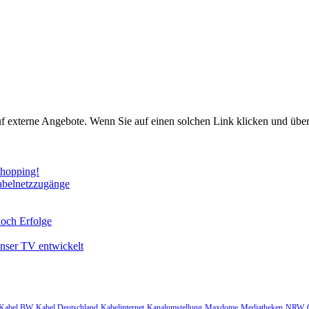
uf externe Angebote. Wenn Sie auf einen solchen Link klicken und über
Shopping!
abelnetzzugänge
noch Erfolge
unser TV entwickelt
Kabel BW
Kabel Deutschland
Kabelinternet
Kanalumstellung
Maxdome
Mediatheken
NRW