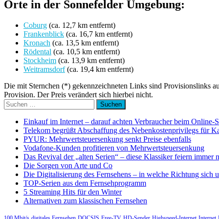
Orte in der Sonnefelder Umgebung:
Coburg
(ca. 12,7 km entfernt)
Frankenblick
(ca. 16,7 km entfernt)
Kronach
(ca. 13,5 km entfernt)
Rödental
(ca. 10,5 km entfernt)
Stockheim
(ca. 13,9 km entfernt)
Weitramsdorf
(ca. 19,4 km entfernt)
Die mit Sternchen (*) gekennzeichneten Links sind Provisionslinks a
Provision. Der Preis verändert sich hierbei nicht.
Suchen
nach:
Einkauf im Internet – darauf achten Verbraucher beim Online-
Telekom begrüßt Abschaffung des Nebenkostenprivilegs für K
PYUR: Mehrwertsteuersenkung senkt Preise ebenfalls
Vodafone-Kunden profitieren von Mehrwertsteuersenkung
Das Revival der „alten Serien“ – diese Klassiker feiern immer 
Die Sorgen von Arte und Co
Die Digitalisierung des Fernsehens – in welche Richtung sich 
TOP-Serien aus dem Fernsehprogramm
5 Streaming Hits für den Winter
Alternativen zum klassischen Fernsehen
100 Mbit/s
digitales Fernsehen
DOCSIS
Free-TV
HD-Sender
Highspeed-Internet
Internet