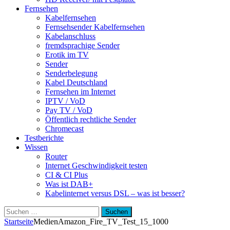
Fernsehen
Kabelfernsehen
Fernsehsender Kabelfernsehen
Kabelanschluss
fremdsprachige Sender
Erotik im TV
Sender
Senderbelegung
Kabel Deutschland
Fernsehen im Internet
IPTV / VoD
Pay TV / VoD
Öffentlich rechtliche Sender
Chromecast
Testberichte
Wissen
Router
Internet Geschwindigkeit testen
CI & CI Plus
Was ist DAB+
Kabelinternet versus DSL – was ist besser?
Suchen
nach:
Startseite
Medien
Amazon_Fire_TV_Test_15_1000