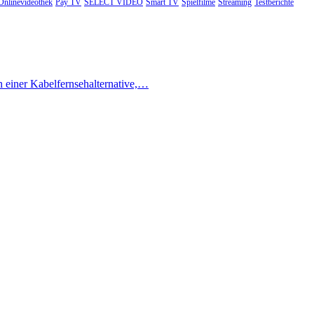
Onlinevideothek
Pay TV
SELECT VIDEO
Smart TV
Spielfilme
Streaming
Testberichte
h einer Kabelfernsehalternative,…