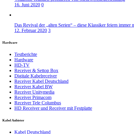
16. Juni 2020
0
Das Revival der „alten Serien“ – diese Klassiker feiern immer 
12. Februar 2020
3
Hardware
Testberichte
Hardware
HD-TV
Receiver & Settop Box
Digitale Kabelreceiver
Receiver Kabel Deutschland
Receiver Kabel BW
Receiver Unitymedia
Receiver Primacom
Receiver Tele Columbus
HD Receiver und Receiver mit Festplatte
Kabel Anbieter
Kabel Deutschland