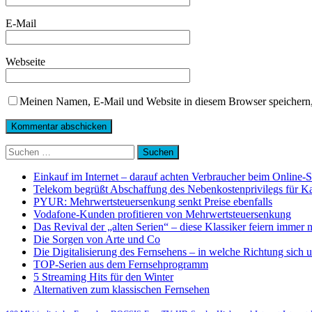
E-Mail
Webseite
Meinen Namen, E-Mail und Website in diesem Browser speichern,
Suchen
nach:
Einkauf im Internet – darauf achten Verbraucher beim Online-
Telekom begrüßt Abschaffung des Nebenkostenprivilegs für K
PYUR: Mehrwertsteuersenkung senkt Preise ebenfalls
Vodafone-Kunden profitieren von Mehrwertsteuersenkung
Das Revival der „alten Serien“ – diese Klassiker feiern immer 
Die Sorgen von Arte und Co
Die Digitalisierung des Fernsehens – in welche Richtung sich 
TOP-Serien aus dem Fernsehprogramm
5 Streaming Hits für den Winter
Alternativen zum klassischen Fernsehen