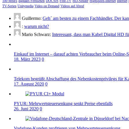
100 Mbit/s
digitales Fernsehen
DOCSIS
Free-TV
HD-Sender
Highspeed-Internet
Internet
TV-Serien
Unitymedia
Video on Demand
Videos auf Abruf
Guillermo:
Geh´ am besten zu einem Fachhändler. Der kann
:
warum nicht?
Mario Schwarz:
Interessant, dass man Kabel Digital HD f
Einkauf im Internet – darauf achten Verbraucher beim Online-
18. März 2023
0
Telekom begrüßt Abschaffung des Nebenkostenprivilegs für K
17. August 2020
0
PYUR: Mehrwertsteuersenkung senkt Preise ebenfalls
26. Juni 2020
0
Vodafone-Kunden profitieren von Mehrwertsteuersenkung