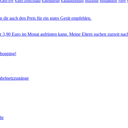
Kabel BW
Kabel Deutschland
Kabelinternet
Kanalumstellung
Maxdome
Mediatheken
NRW
 dir auch den Preis für ein gutes Gerät empfehlen.
ür 3,90 Euro im Monat aufrüsten kann. Meine Eltern suchen zurzeit nac
Shopping!
abelnetzzugänge