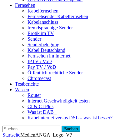
Fernsehen
Kabelfernsehen
Fernsehsender Kabelfernsehen
Kabelanschluss
fremdsprachige Sender
Erotik im TV
Sender
Senderbelegung
Kabel Deutschland
Fernsehen im Internet
IPTV / VoD
Pay TV / VoD
Öffentlich rechtliche Sender
Chromecast
Testberichte
Wissen
Router
Internet Geschwindigkeit testen
CI & CI Plus
Was ist DAB+
Kabelinternet versus DSL – was ist besser?
Suchen
nach:
Startseite
Medien
ANGA_Logo_V7