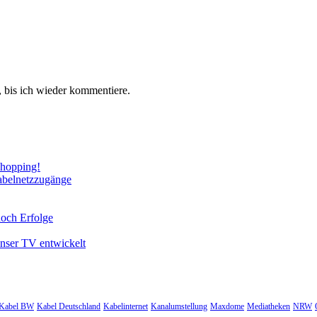
 bis ich wieder kommentiere.
Shopping!
abelnetzzugänge
noch Erfolge
unser TV entwickelt
Kabel BW
Kabel Deutschland
Kabelinternet
Kanalumstellung
Maxdome
Mediatheken
NRW