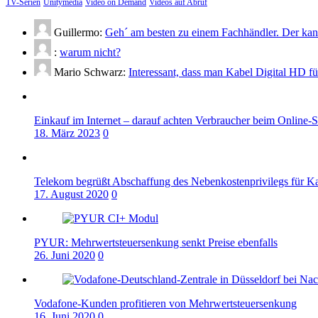
TV-Serien
Unitymedia
Video on Demand
Videos auf Abruf
Guillermo:
Geh´ am besten zu einem Fachhändler. Der kann
:
warum nicht?
Mario Schwarz:
Interessant, dass man Kabel Digital HD f
Einkauf im Internet – darauf achten Verbraucher beim Online-
18. März 2023
0
Telekom begrüßt Abschaffung des Nebenkostenprivilegs für K
17. August 2020
0
PYUR: Mehrwertsteuersenkung senkt Preise ebenfalls
26. Juni 2020
0
Vodafone-Kunden profitieren von Mehrwertsteuersenkung
16. Juni 2020
0